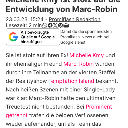
Alle Themen auf Promiflash
Entwicklung von Marc-Robin
Jobs
23.03.23, 15:24
-
Promiflash Redaktion
Lesezeit:
2
min
App runterladen
Damit du die spannendsten
Promiflash-News auch bei
Team
Google siehst.
Redaktionelle Richtlinien
Sie ist stolz auf ihren Ex!
Michelle Kmy
und
ihr ehemaliger Freund
Marc-Robin
wurden
Impressum
durch ihre Teilnahme an der vierten Staffel
Datenschutzerklärung
der Realityshow
Temptation Island
bekannt.
Nach heißen Szenen mit einer Single-Lady
Nutzungsbedingungen
war klar: Marc-Robin hatte den ultimativen
Utiq verwalten
Treuetest nicht bestanden. Bei
Prominent
getrennt
trafen die beiden Verflossenen
wieder aufeinander, um als Team das