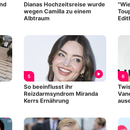
und
Dianas Hochzeitsreise wurde
"Wie
wegen Camilla zu einem
Toup
Albtraum
Edit
5
6
So beeinflusst ihr
Twis
Reizdarmsyndrom Miranda
Vane
Kerrs Ernährung
ause