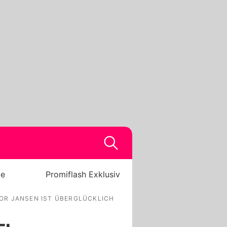
be
Promiflash Exklusiv
OR JANSEN IST ÜBERGLÜCKLICH