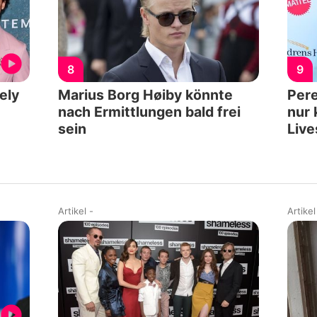
8
9
ely
Marius Borg Høiby könnte
Pere
nach Ermittlungen bald frei
nur 
sein
Liv
Artikel
-
Artikel