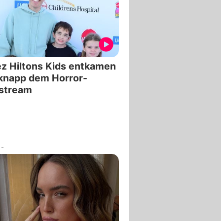
z Hiltons Kids entkamen
knapp dem Horror-
estream
-