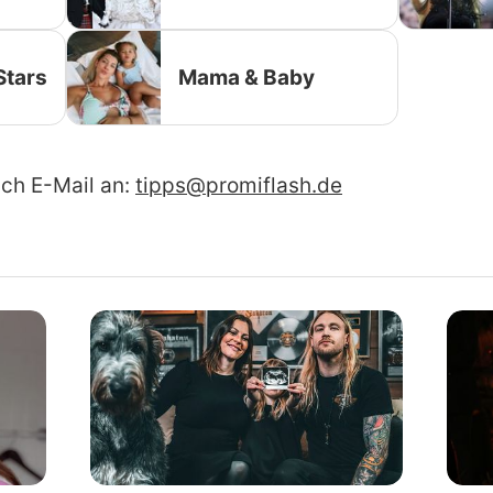
Stars
Mama & Baby
ach E-Mail an:
tipps@promiflash.de