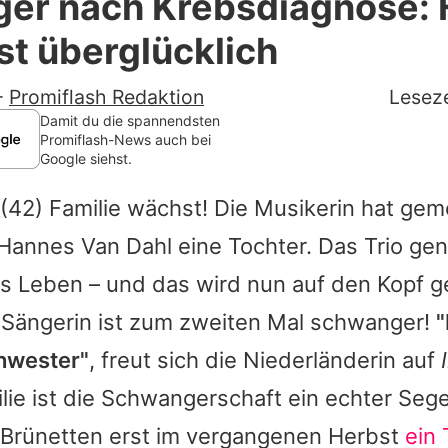
er nach Krebsdiagnose: 
Filme & Serien
st überglücklich
Lifestyle
-
Promiflash Redaktion
Leseze
Familie & Liebe
Damit du die spannendsten
Promiflash-News auch bei
Google siehst.
Promiflash Exklusiv
(42) Familie wächst! Die Musikerin hat ge
Alle Themen auf Promiflash
Hannes Van Dahl eine Tochter. Das Trio gen
Jobs
 Leben – und das wird nun auf den Kopf ge
App runterladen
-Sängerin ist zum zweiten Mal schwanger!
"
Team
hwester"
, freut sich die Niederländerin auf
ilie ist die Schwangerschaft ein echter Seg
Redaktionelle Richtlinien
 Brünetten erst im vergangenen Herbst
ein
Impressum