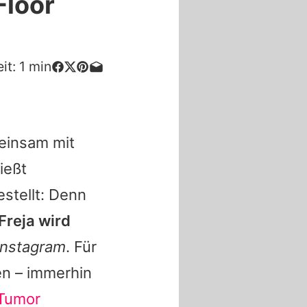
Floor
it:
1
min
meinsam mit
ießt
stellt: Denn
Freja wird
Instagram
. Für
en – immerhin
 Tumor