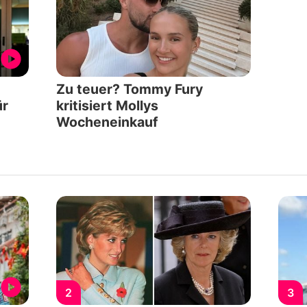
Zu teuer? Tommy Fury
ür
kritisiert Mollys
Wocheneinkauf
2
3