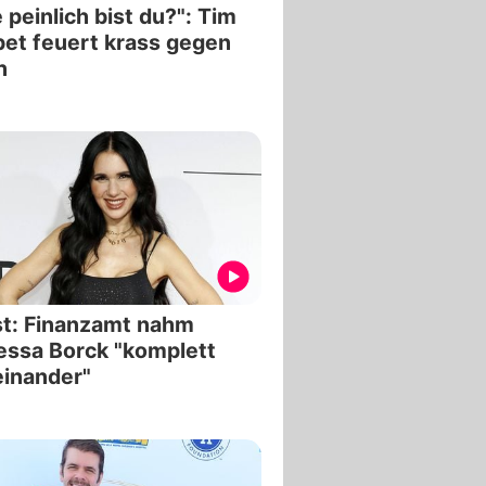
 peinlich bist du?": Tim
et feuert krass gegen
h
t: Finanzamt nahm
ssa Borck "komplett
inander"