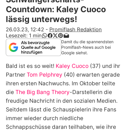
Alle Themen auf Promiflash
Countdown: Kaley Cuoco
Jobs
lässig unterwegs!
App runterladen
26.03.23, 12:42
-
Promiflash Redaktion
Lesezeit:
1
min
Team
Damit du die spannendsten
Promiflash-News auch bei
Redaktionelle Richtlinien
Google siehst.
Bald ist es so weit!
Kaley Cuoco
(37) und ihr
Impressum
Partner
Tom Pelphrey
(40) erwarten gerade
Datenschutzerklärung
ihren ersten Nachwuchs. Im Oktober teilte
Nutzungsbedingungen
die
The Big Bang Theory
-Darstellerin die
freudige Nachricht in den sozialen Medien.
Utiq verwalten
Seitdem lässt die Schauspielerin ihre Fans
immer wieder durch niedliche
Schnappschüsse daran teilhaben, wie ihre