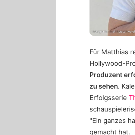
Instagram / matthiasschweig
Für
Matthias
re
Hollywood-Pro
Produzent erf
zu sehen.
Kale
Erfolgsserie
T
schauspieleri
"Ein ganzes h
gemacht hat.