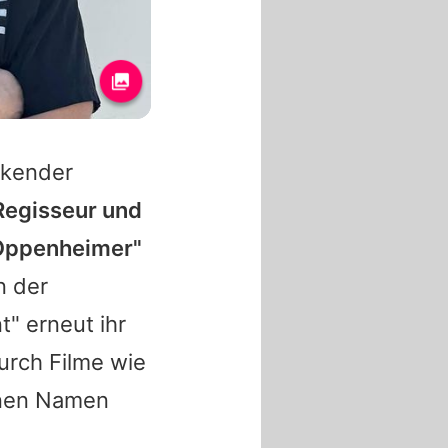
ckender
 Regisseur und
 "Oppenheimer"
n der
t" erneut ihr
urch Filme wie
inen Namen