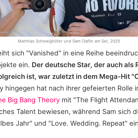
hoefer
Matthias Schweighöfer und Sam Claflin am Set, 2025
iht sich "Vanished" in eine Reihe beeindru
jekte ein.
Der deutsche Star, der auch als
olgreich ist, war zuletzt in dem Mega-Hit
y
hingegen hat nach ihrer gefeierten Rolle i
he Big Bang Theory
mit "The Flight Attendan
sches Talent bewiesen, während
Sam
sich d
albes Jahr" und "Love. Wedding. Repeat" e