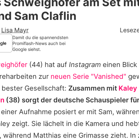
 Schweighöfer am Set mit
Filme & Serien
nd Sam Claflin
Lifestyle
-
Lisa Mayr
Leseze
Familie & Liebe
Damit du die spannendsten
Promiflash-News auch bei
Google siehst.
Promiflash Exklusiv
eighöfer
(44) hat auf
Instagram
einen Blick 
Alle Themen auf Promiflash
Dreharbeiten zur
neuen Serie "Vanished"
gew
Jobs
n bester Gesellschaft:
Zusammen mit
Kaley
App runterladen
in
(38) sorgt der deutsche Schauspieler für
Team
einer Aufnahme posiert er mit
Sam
, währe
ley
zeigt. Sie lächelt in die Kamera und he
Redaktionelle Richtlinien
, während
Matthias
eine Grimasse zieht. In
Impressum