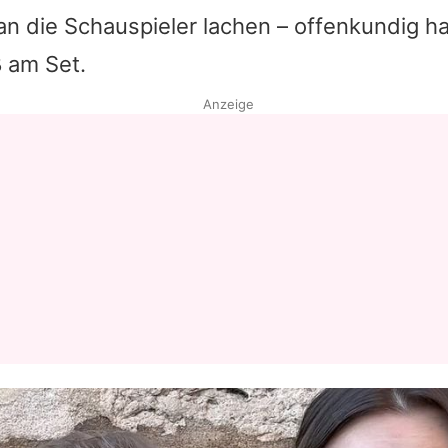
n die Schauspieler lachen – offenkundig h
Datenschutzerklärung
ß am Set.
Nutzungsbedingungen
Anzeige
Utiq verwalten