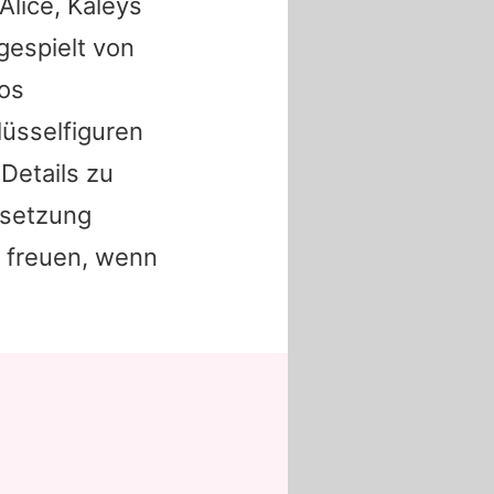
Alice,
Kaleys
gespielt von
los
lüsselfiguren
Details zu
esetzung
 freuen, wenn