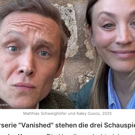
hoefer
Matthias Schweighöfer und Kaley Cuoco, 2025
erserie "Vanished" stehen die drei Schauspi