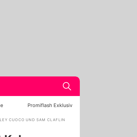
be
Promiflash Exklusiv
ALEY CUOCO UND SAM CLAFLIN