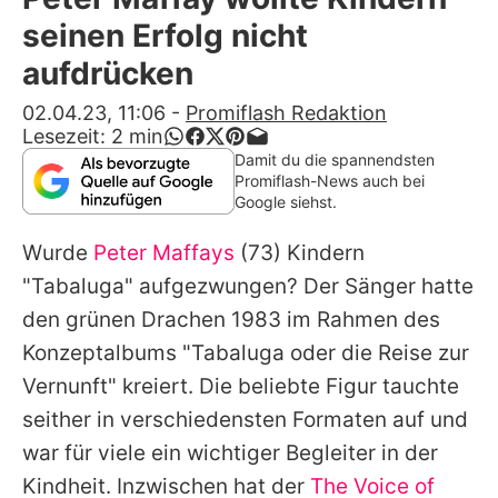
Alle Themen auf Promiflash
seinen Erfolg nicht
Jobs
aufdrücken
App runterladen
02.04.23, 11:06
-
Promiflash Redaktion
Lesezeit:
2
min
Team
Damit du die spannendsten
Promiflash-News auch bei
Redaktionelle Richtlinien
Google siehst.
Wurde
Peter Maffays
(73) Kindern
Impressum
"Tabaluga" aufgezwungen? Der Sänger hatte
Datenschutzerklärung
den grünen Drachen 1983 im Rahmen des
Nutzungsbedingungen
Konzeptalbums "Tabaluga oder die Reise zur
Vernunft" kreiert. Die beliebte Figur tauchte
Utiq verwalten
seither in verschiedensten Formaten auf und
war für viele ein wichtiger Begleiter in der
Kindheit. Inzwischen hat der
The Voice of