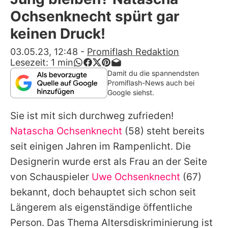
Alle Themen auf Promiflash
Ochsenknecht spürt gar
Jobs
keinen Druck!
App runterladen
03.05.23, 12:48
-
Promiflash Redaktion
Lesezeit:
1
min
Team
Damit du die spannendsten
Promiflash-News auch bei
Redaktionelle Richtlinien
Google siehst.
Sie ist mit sich durchweg zufrieden!
Impressum
Natascha Ochsenknecht
(58) steht bereits
Datenschutzerklärung
seit einigen Jahren im Rampenlicht. Die
Nutzungsbedingungen
Designerin wurde erst als Frau an der Seite
von Schauspieler
Uwe Ochsenknecht
(67)
Utiq verwalten
bekannt, doch behauptet sich schon seit
Längerem als eigenständige öffentliche
Person. Das Thema Altersdiskriminierung ist