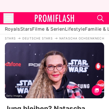
Royals
Stars
Filme & Serien
Lifestyle
Familie & 
STARS
DEUTSCHE STARS
NATASCHA OCHSENKNECHT
Royals
Stars
Filme & Serien
Lifestyle
Familie & Liebe
Promiflash Exklusiv
Getty Images
Jung bleiben? Natascha