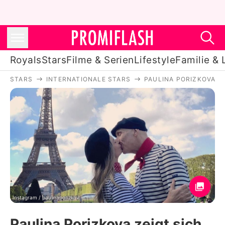
Royals
Stars
Filme & Serien
Lifestyle
Familie & 
STARS
INTERNATIONALE STARS
PAULINA PORIZKOVA
Royals
Stars
Filme & Serien
Lifestyle
Familie & Liebe
Promiflash Exklusiv
Instagram / paulinaporizkov
Paulina Porizkova zeigt sich