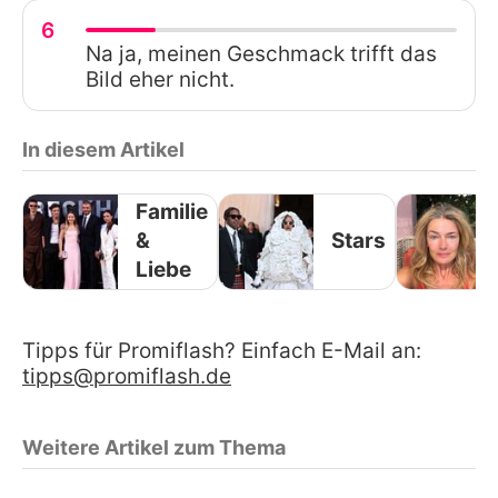
6
Na ja, meinen Geschmack trifft das
Bild eher nicht.
In diesem Artikel
Familie
&
Stars
Liebe
Tipps für Promiflash? Einfach E-Mail an:
tipps@promiflash.de
Weitere Artikel zum Thema