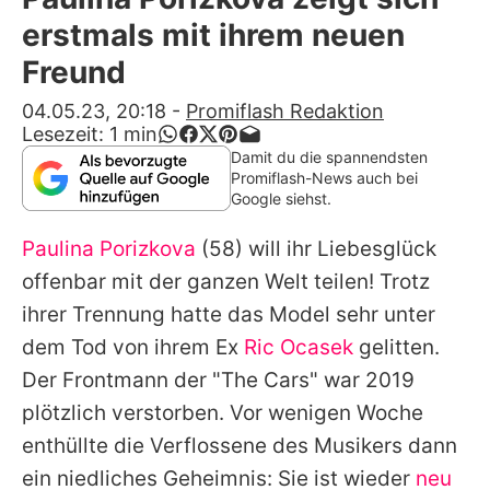
Alle Themen auf Promiflash
erstmals mit ihrem neuen
Jobs
Freund
App runterladen
04.05.23, 20:18
-
Promiflash Redaktion
Lesezeit:
1
min
Team
Damit du die spannendsten
Promiflash-News auch bei
Redaktionelle Richtlinien
Google siehst.
Paulina Porizkova
(58) will ihr Liebesglück
Impressum
offenbar mit der ganzen Welt teilen! Trotz
Datenschutzerklärung
ihrer Trennung hatte das Model sehr unter
Nutzungsbedingungen
dem Tod von ihrem Ex
Ric Ocasek
gelitten.
Der Frontmann der "The Cars" war 2019
Utiq verwalten
plötzlich verstorben. Vor wenigen Woche
enthüllte die Verflossene des Musikers dann
ein niedliches Geheimnis: Sie ist wieder
neu