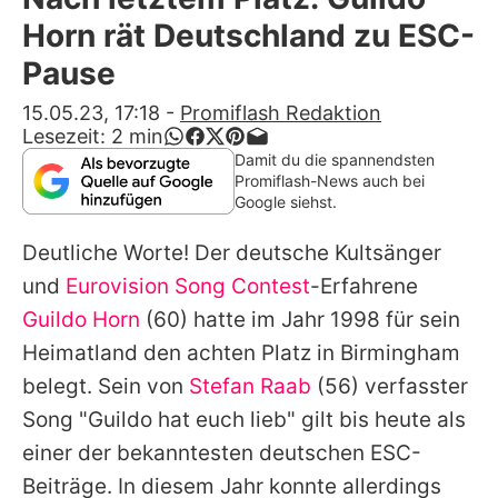
Alle Themen auf Promiflash
Horn rät Deutschland zu ESC-
Jobs
Pause
App runterladen
15.05.23, 17:18
-
Promiflash Redaktion
Lesezeit:
2
min
Team
Damit du die spannendsten
Promiflash-News auch bei
Redaktionelle Richtlinien
Google siehst.
Deutliche Worte! Der deutsche Kultsänger
Impressum
und
Eurovision Song Contest
-Erfahrene
Datenschutzerklärung
Guildo Horn
(60) hatte im Jahr 1998 für sein
Nutzungsbedingungen
Heimatland den achten Platz in Birmingham
belegt. Sein von
Stefan Raab
(56) verfasster
Utiq verwalten
Song "Guildo hat euch lieb" gilt bis heute als
einer der bekanntesten deutschen ESC-
Beiträge. In diesem Jahr konnte allerdings