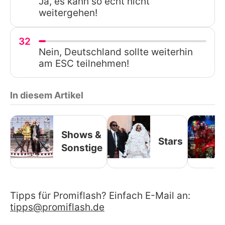
Ja, es kann so echt nicht
weitergehen!
32
Nein, Deutschland sollte weiterhin
am ESC teilnehmen!
In diesem Artikel
Shows &
Stars
Sonstige
Tipps für Promiflash? Einfach E-Mail an:
tipps@promiflash.de