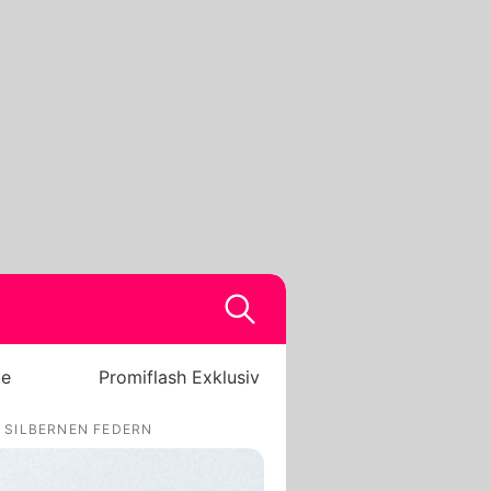
be
Promiflash Exklusiv
S SILBERNEN FEDERN