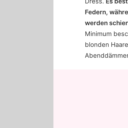
Dress.
Es best
Federn, währe
werden schien
Minimum beschr
blonden Haare 
Abenddämmerun