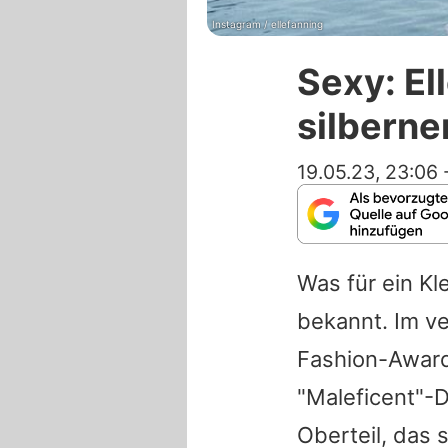
Instagram / ellefanning
Sexy: El
silberne
19.05.23, 23:06
Was für ein Kl
bekannt. Im v
Fashion-Award
"Maleficent"-D
Oberteil, das 