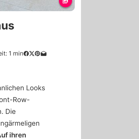
aus
it:
1
min
hnlichen Looks
ront-Row-
. Die
angärmeligen
uf ihren