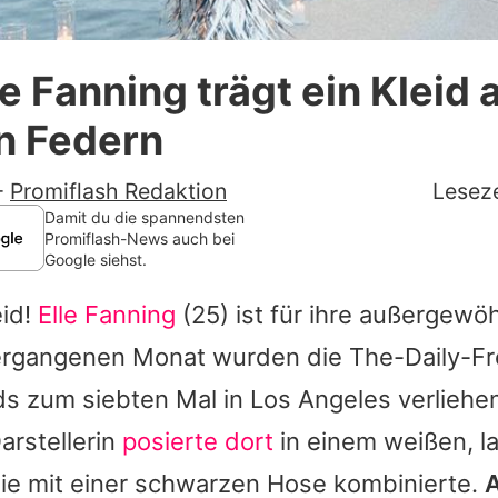
Datenschutzerklärung
le Fanning trägt ein Kleid 
Nutzungsbedingungen
n Federn
Utiq verwalten
-
Promiflash Redaktion
Leseze
Damit du die spannendsten
Promiflash-News auch bei
Google siehst.
eid!
Elle Fanning
(25) ist für ihre außergewö
ergangenen Monat wurden die The-Daily-F
s zum siebten Mal in Los Angeles verliehen
arstellerin
posierte dort
in einem weißen, l
sie mit einer schwarzen Hose kombinierte.
A