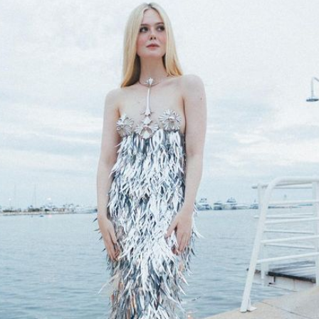
Filme & Serien
Lifestyle
Familie & Liebe
Promiflash Exklusiv
Alle Themen auf Promiflash
Jobs
App runterladen
Team
Redaktionelle Richtlinien
Impressum