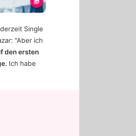
derzeit Single
azar
: "Aber ich
uf den ersten
ge.
Ich habe