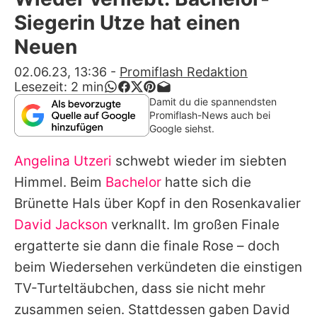
Alle Themen auf Promiflash
Siegerin Utze hat einen
Jobs
Neuen
App runterladen
02.06.23, 13:36
-
Promiflash Redaktion
Lesezeit:
2
min
Team
Damit du die spannendsten
Promiflash-News auch bei
Redaktionelle Richtlinien
Google siehst.
Angelina Utzeri
schwebt wieder im siebten
Impressum
Himmel. Beim
Bachelor
hatte sich die
Datenschutzerklärung
Brünette Hals über Kopf in den Rosenkavalier
Nutzungsbedingungen
David Jackson
verknallt. Im großen Finale
ergatterte sie dann die finale Rose – doch
Utiq verwalten
beim Wiedersehen verkündeten die einstigen
TV-Turteltäubchen, dass sie nicht mehr
zusammen seien. Stattdessen gaben David