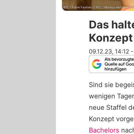
RTL / Frank Fastner // RTL / Markus Hertrich // 
Das halt
Konzept 
09.12.23, 14:12
Sind sie begei
wenigen Tagen
neue Staffel 
Konzept vorges
Bachelors
nach