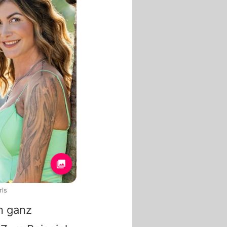
rls
n ganz