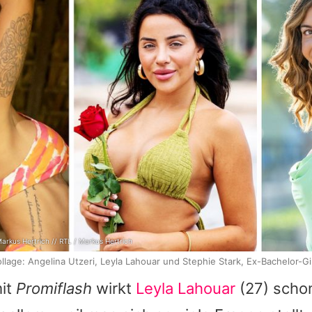
Markus Hertrich // RTL / Markus Hertrich
llage: Angelina Utzeri, Leyla Lahouar und Stephie Stark, Ex-Bachelor-Gi
it
Promiflash
wirkt
Leyla Lahouar
(27) scho