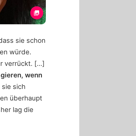
 dass sie schon
ben würde.
 verrückt. [...]
agieren, wenn
t sie sich
auen überhaupt
her lag die