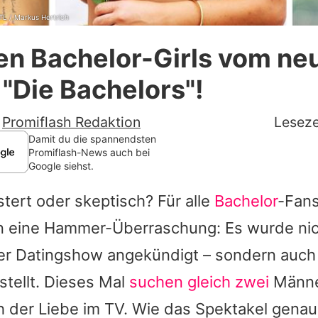
RTL / Markus Hertrich
Datenschutzerklärung
en Bachelor-Girls vom ne
Nutzungsbedingungen
"Die Bachelors"!
Utiq verwalten
-
Promiflash Redaktion
Leseze
Damit du die spannendsten
Promiflash-News auch bei
Google siehst.
stert oder skeptisch? Für alle
Bachelor
-Fans
 eine Hammer-Überraschung: Es wurde nich
der Datingshow angekündigt – sondern auch
tellt. Dieses Mal
suchen gleich zwei
Männe
 der Liebe im TV. Wie das Spektakel genau