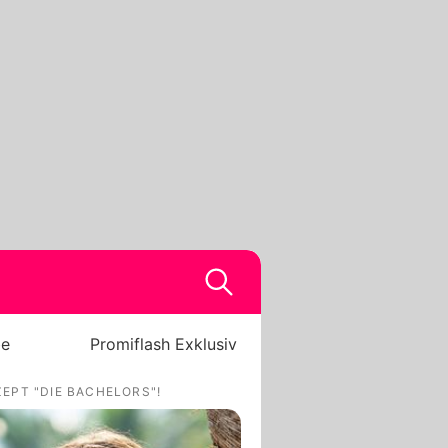
be
Promiflash Exklusiv
EPT "DIE BACHELORS"!