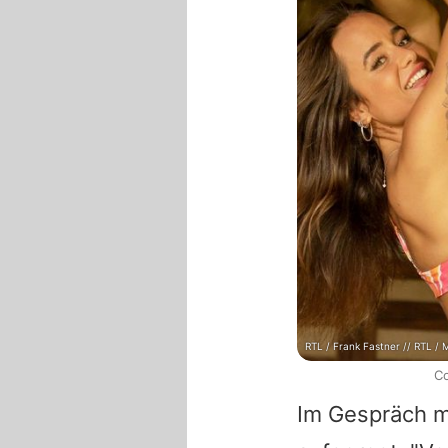
RTL / Frank Fastner // RTL / 
Co
Im Gespräch m