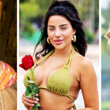
Filme & Serien
Lifestyle
Familie & Liebe
Promiflash Exklusiv
Alle Themen auf Promiflash
Jobs
App runterladen
Team
Redaktionelle Richtlinien
Impressum