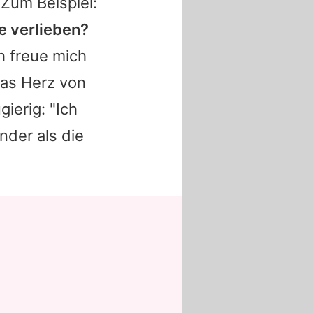
 Zum Beispiel:
be verlieben?
ch freue mich
 das Herz von
ierig: "Ich
nder als die