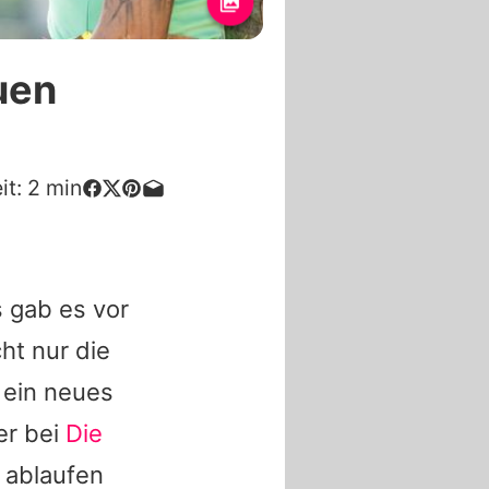
uen
it:
2
min
 gab es vor
t nur die
 ein neues
r bei
Die
 ablaufen