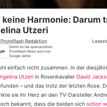
Datenschutzerklärung
 keine Harmonie: Darum t
Nutzungsbedingungen
elina Utzeri
Utiq verwalten
-
Promiflash Redaktion
Leseze
Damit du die spannendsten
Promiflash-News auch bei
Google siehst.
hl einfach nicht zusammen. In der diesjäh
ngelina Utzeri
in Rosenkavalier
David Jacks
funden – und das trotz der letzten Rose. 
kte sie ihr Herz an den TV-Darsteller Andr
doch bekannt, dass die beiden sich
schon w