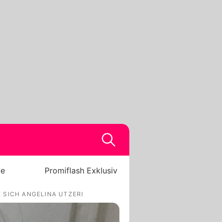
be
Promiflash Exklusiv
 SICH ANGELINA UTZERI