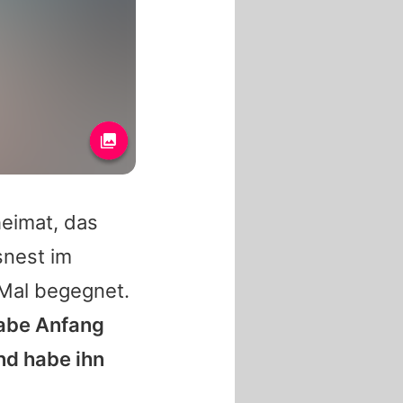
heimat, das
snest im
 Mal begegnet.
habe Anfang
nd habe ihn