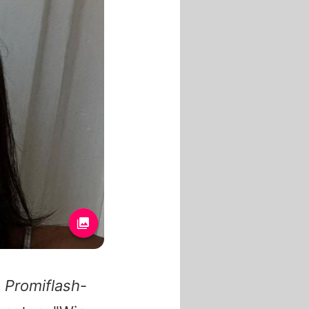
m
Promiflash
-