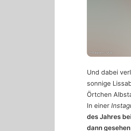
Instagram / utze_
Und dabei ver
sonnige Lissab
Örtchen Albsta
In einer
Insta
des Jahres be
dann gesehen 