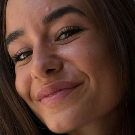
Filme & Serien
Lifestyle
Familie & Liebe
Promiflash Exklusiv
Alle Themen auf Promiflash
Jobs
App runterladen
Team
Redaktionelle Richtlinien
Impressum