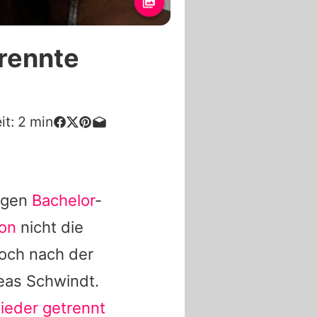
rennte
it:
2
min
rigen
Bachelor
-
on
nicht die
Doch nach der
eas Schwindt.
ieder getrennt