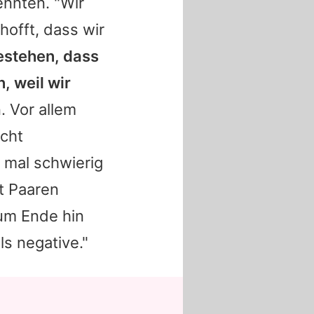
ennten. "Wir
offt, dass wir
estehen, dass
, weil wir
. Vor allem
cht
 mal schwierig
t Paaren
Zum Ende hin
s negative."