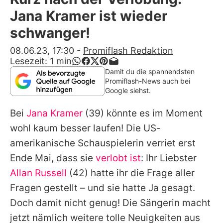
Alle Themen auf Promiflash
Jana Kramer ist wieder
Jobs
schwanger!
App runterladen
08.06.23, 17:30
-
Promiflash Redaktion
Lesezeit:
1
min
Team
Damit du die spannendsten
Promiflash-News auch bei
Redaktionelle Richtlinien
Google siehst.
Bei
Jana Kramer
(39) könnte es im Moment
Impressum
wohl kaum besser laufen! Die US-
Datenschutzerklärung
amerikanische Schauspielerin verriet erst
Nutzungsbedingungen
Ende Mai, dass sie
verlobt ist
: Ihr Liebster
Allan Russell
(42) hatte ihr die Frage aller
Utiq verwalten
Fragen gestellt – und sie hatte Ja gesagt.
Doch damit nicht genug! Die Sängerin macht
jetzt nämlich weitere tolle Neuigkeiten aus