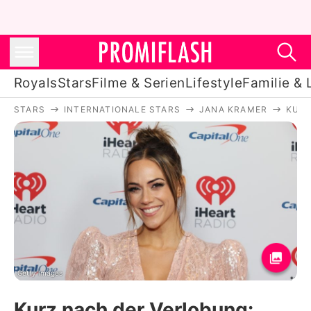
Royals
Stars
Filme & Serien
Lifestyle
Familie & 
STARS
INTERNATIONALE STARS
JANA KRAMER
KURZ
Royals
Stars
Filme & Serien
Lifestyle
Familie & Liebe
Promiflash Exklusiv
Getty Images
Kurz nach der Verlobung: