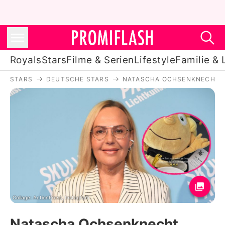
Royals
Stars
Filme & Serien
Lifestyle
Familie & 
STARS
DEUTSCHE STARS
NATASCHA OCHSENKNECHT
Royals
Stars
Filme & Serien
Lifestyle
Familie & Liebe
Promiflash Exklusiv
Collage: ActionPress, Instagram
Natascha Ochsenknecht