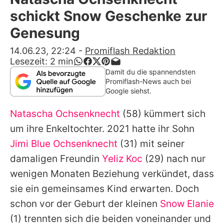
Alle Themen auf Promiflash
schickt Snow Geschenke zur
Jobs
Genesung
App runterladen
14.06.23, 22:24
-
Promiflash Redaktion
Lesezeit:
2
min
Team
Damit du die spannendsten
Promiflash-News auch bei
Redaktionelle Richtlinien
Google siehst.
Natascha Ochsenknecht
(58) kümmert sich
Impressum
um ihre Enkeltochter. 2021 hatte ihr Sohn
Datenschutzerklärung
Jimi Blue Ochsenknecht
(31) mit seiner
Nutzungsbedingungen
damaligen Freundin
Yeliz Koc
(29) nach nur
wenigen Monaten Beziehung verkündet, dass
Utiq verwalten
sie ein gemeinsames Kind erwarten. Doch
schon vor der Geburt der kleinen
Snow Elanie
(1) trennten sich die beiden voneinander und