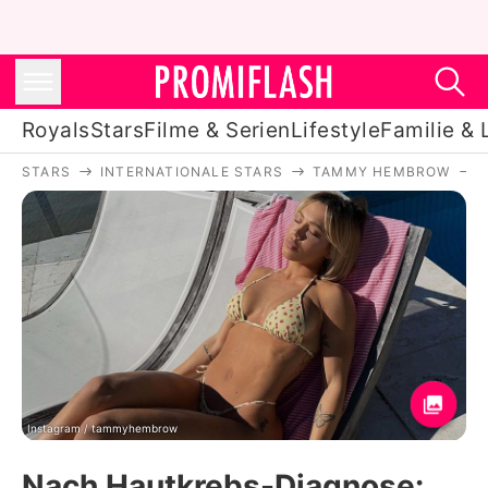
Royals
Stars
Filme & Serien
Lifestyle
Familie & 
STARS
INTERNATIONALE STARS
TAMMY HEMBROW
Royals
Stars
Filme & Serien
Lifestyle
Familie & Liebe
Promiflash Exklusiv
Instagram / tammyhembrow
Nach Hautkrebs-Diagnose: