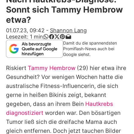
Alle Themen auf Promiflash
Sonnt sich Tammy Hembrow
Jobs
etwa?
App runterladen
01.07.23, 09:42
-
Shannon Lang
Lesezeit:
1
min
Team
Damit du die spannendsten
Promiflash-News auch bei
Redaktionelle Richtlinien
Google siehst.
Riskiert
Tammy Hembrow
(29) hier etwa ihre
Impressum
Gesundheit? Vor wenigen Wochen hatte die
Datenschutzerklärung
australische Fitness-Influencerin, die sich
Nutzungsbedingungen
gerne in heißen Bikinis zeigt, bekannt
gegeben, dass an ihrem Bein
Hautkrebs
Utiq verwalten
diagnostiziert
worden war. Den bösartigen
Tumor ließ sich die dreifache Mama auch
gleich entfernen. Doch jetzt tauchen Bilder