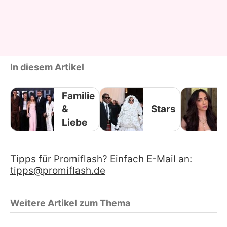
In diesem Artikel
Familie
&
Stars
Liebe
Tipps für Promiflash? Einfach E-Mail an:
tipps@promiflash.de
Weitere Artikel zum Thema