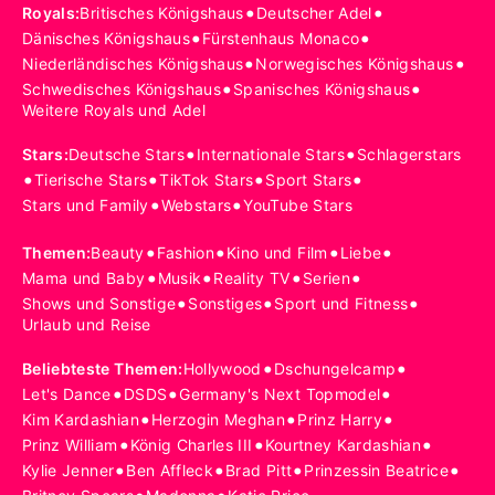
•
•
Royals
:
Britisches Königshaus
Deutscher Adel
•
•
Dänisches Königshaus
Fürstenhaus Monaco
•
•
Niederländisches Königshaus
Norwegisches Königshaus
•
•
Schwedisches Königshaus
Spanisches Königshaus
Weitere Royals und Adel
•
•
Stars
:
Deutsche Stars
Internationale Stars
Schlagerstars
•
•
•
•
Tierische Stars
TikTok Stars
Sport Stars
•
•
Stars und Family
Webstars
YouTube Stars
•
•
•
•
Themen
:
Beauty
Fashion
Kino und Film
Liebe
•
•
•
•
Mama und Baby
Musik
Reality TV
Serien
•
•
•
Shows und Sonstige
Sonstiges
Sport und Fitness
Urlaub und Reise
•
•
Beliebteste Themen
:
Hollywood
Dschungelcamp
•
•
•
Let's Dance
DSDS
Germany's Next Topmodel
•
•
•
Kim Kardashian
Herzogin Meghan
Prinz Harry
•
•
•
Prinz William
König Charles III
Kourtney Kardashian
•
•
•
•
Kylie Jenner
Ben Affleck
Brad Pitt
Prinzessin Beatrice