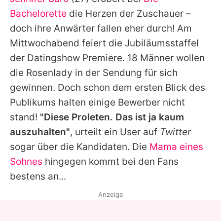
Alle Themen auf Promiflash
Bachelorette
die Herzen der Zuschauer –
Jobs
doch ihre Anwärter fallen eher durch! Am
Mittwochabend feiert die Jubiläumsstaffel
App runterladen
der Datingshow Premiere. 18 Männer wollen
Team
die Rosenlady in der Sendung für sich
gewinnen. Doch schon dem ersten Blick des
Redaktionelle Richtlinien
Publikums halten einige Bewerber nicht
Impressum
stand!
"Diese Proleten. Das ist ja kaum
auszuhalten"
, urteilt ein User auf
Twitter
Datenschutzerklärung
sogar über die Kandidaten. Die
Mama eines
Nutzungsbedingungen
Sohnes
hingegen kommt bei den Fans
Utiq verwalten
bestens an...
Anzeige