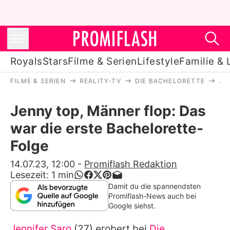
Royals
Stars
Filme & Serien
Lifestyle
Familie & 
FILME & SERIEN
REALITY-TV
DIE BACHELORETTE
JE
Royals
Jenny top, Männer flop: Das
Stars
war die erste Bachelorette-
Filme & Serien
Folge
Lifestyle
14.07.23, 12:00
-
Promiflash Redaktion
Lesezeit:
1
min
Familie & Liebe
Damit du die spannendsten
Promiflash-News auch bei
Promiflash Exklusiv
Google siehst.
Jennifer Saro
(27) erobert bei
Die