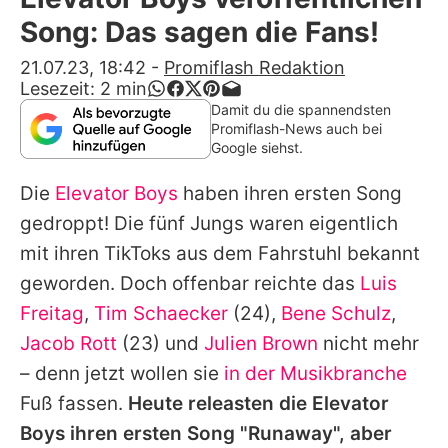
Alle Themen auf Promiflash
Song: Das sagen die Fans!
Jobs
21.07.23, 18:42
-
Promiflash Redaktion
Lesezeit:
2
min
App runterladen
Damit du die spannendsten
Promiflash-News auch bei
Team
Google siehst.
Redaktionelle Richtlinien
Die
Elevator Boys
haben ihren ersten Song
gedroppt! Die fünf Jungs waren eigentlich
Impressum
mit ihren TikToks aus dem Fahrstuhl bekannt
Datenschutzerklärung
geworden. Doch offenbar reichte das
Luis
Freitag
,
Tim Schaecker
(24),
Bene Schulz
,
Nutzungsbedingungen
Jacob Rott
(23) und
Julien Brown
nicht mehr
Utiq verwalten
– denn jetzt wollen sie
in der Musikbranche
Fuß fassen.
Heute releasten die
Elevator
Boys
ihren ersten Song "Runaway", aber