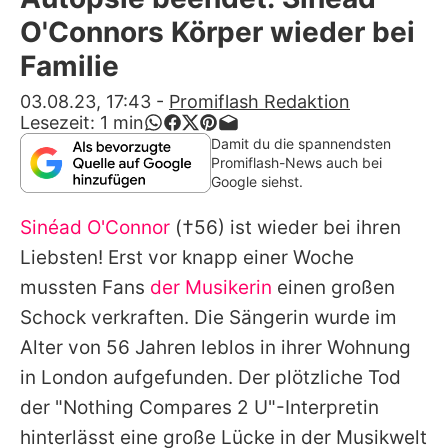
Alle Themen auf Promiflash
O'Connors Körper wieder bei
Jobs
Familie
App runterladen
03.08.23, 17:43
-
Promiflash Redaktion
Lesezeit:
1
min
Team
Damit du die spannendsten
Promiflash-News auch bei
Redaktionelle Richtlinien
Google siehst.
Sinéad O'Connor
(†56) ist wieder bei ihren
Impressum
Liebsten! Erst vor knapp einer Woche
Datenschutzerklärung
mussten Fans
der Musikerin
einen großen
Nutzungsbedingungen
Schock verkraften. Die Sängerin wurde im
Alter von 56 Jahren leblos in ihrer Wohnung
Utiq verwalten
in London aufgefunden. Der plötzliche Tod
der "Nothing Compares 2 U"-Interpretin
hinterlässt eine große Lücke in der Musikwelt