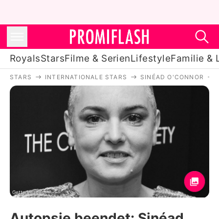
Royals
Stars
Filme & Serien
Lifestyle
Familie & 
STARS
INTERNATIONALE STARS
SINÉAD O'CONNOR
Royals
Stars
Filme & Serien
Lifestyle
Familie & Liebe
Promiflash Exklusiv
Getty Images
Autopsie beendet: Sinéad