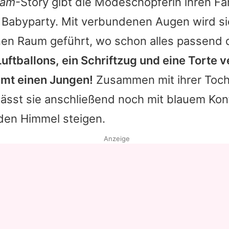
ram
-Story gibt die Modeschöpferin ihren Fa
re Babyparty. Mit verbundenen Augen wird si
nen Raum geführt, wo schon alles passend 
uftballons, ein Schriftzug und eine Torte v
t einen Jungen!
Zusammen mit ihrer Tocht
lässt sie anschließend noch mit blauem Konf
 den Himmel steigen.
Anzeige