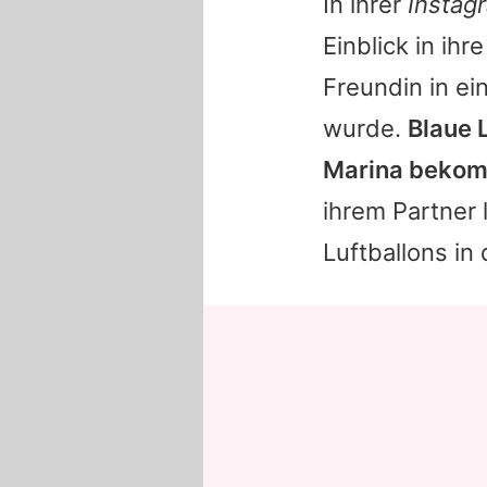
In ihrer
Instag
Einblick in ih
Freundin in ei
wurde.
Blaue L
Marina
bekomm
ihrem Partner 
Luftballons in