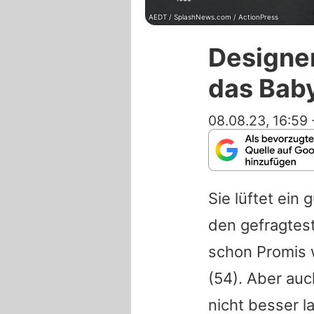
AEDT / SplashNews.com / ActionPress
Designe
das Bab
08.08.23, 16:59
Sie lüftet ein
den gefragtest
schon Promis
(54). Aber auc
nicht besser l