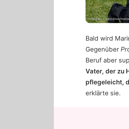
Instagram / marinahoermans
Bald wird
Mari
Gegenüber
Pr
Beruf aber su
Vater, der zu H
pflegeleicht, 
erklärte sie.