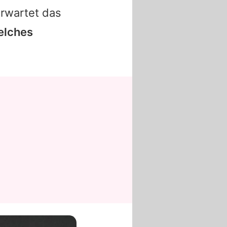
erwartet das
elches