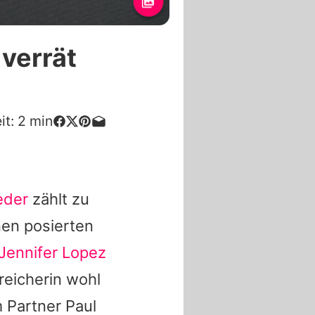
verrät
it:
2
min
eder
zählt zu
nen posierten
Jennifer Lopez
reicherin wohl
m Partner Paul