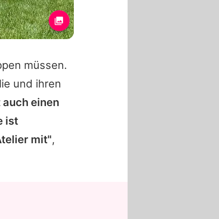
uppen müssen.
lie und ihren
t auch einen
 ist
telier mit"
,