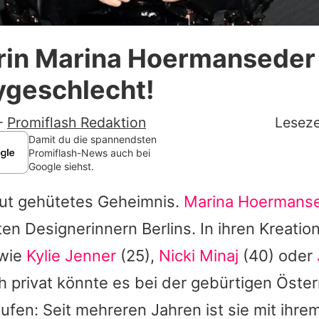
Datenschutzerklärung
rin Marina Hoermanseder 
Nutzungsbedingungen
ygeschlecht!
Utiq verwalten
-
Promiflash Redaktion
Leseze
Damit du die spannendsten
Promiflash-News auch bei
Google siehst.
 gut gehütetes Geheimnis.
Marina Hoermans
en Designerinnern Berlins. In ihren Kreatio
 wie
Kylie Jenner
(25),
Nicki Minaj
(40) oder
h privat könnte es bei der gebürtigen Öster
aufen: Seit mehreren Jahren ist sie mit ihre