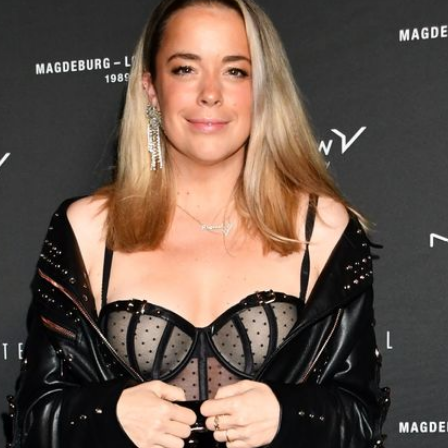
Filme & Serien
Lifestyle
Familie & Liebe
Promiflash Exklusiv
Alle Themen auf Promiflash
Jobs
App runterladen
Team
Redaktionelle Richtlinien
Impressum