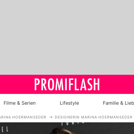
Filme & Serien
Lifestyle
Familie & Lie
ARINA HOERMANSEDER
DESIGNERIN MARINA HOERMANSEDER
Royals
Stars