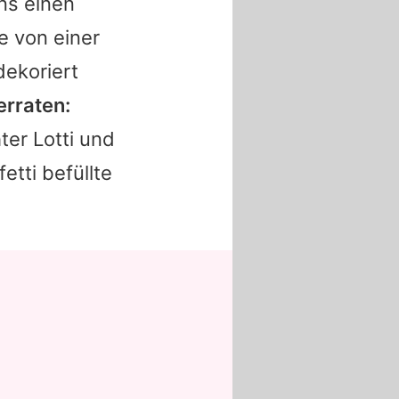
ns einen
e von einer
dekoriert
erraten:
er Lotti und
etti befüllte