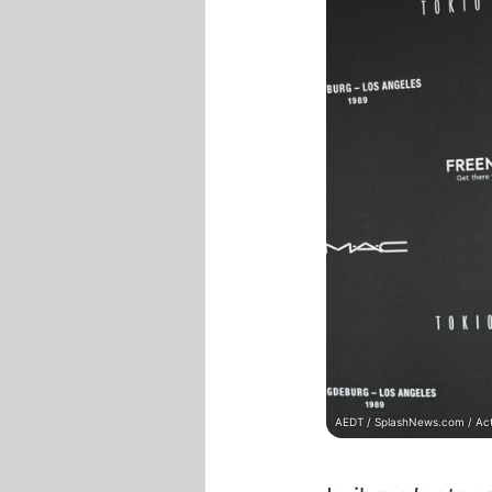
AEDT / SplashNews.com / Act