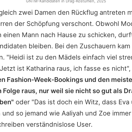
GNTM-Kandidaten in Drag-Kostümen, 2025
gleich zwei Damen den Rückflug antreten 
rren der Schöpfung verschont. Obwohl Mo
h einen Mann nach Hause zu schicken, durft
ndidaten bleiben. Bei den Zuschauern kam
n. "Heidi ist zu den Mädels einfach viel stre
etzt ist Katharina raus, ich fasse es nicht"
en Fashion-Week-Bookings und den meiste
n Folge raus, nur weil sie nicht so gut als 
aben"
oder "Das ist doch ein Witz, dass Eva
und so jemand wie Aaliyah und Zoe immer
chreiben verständnislose User.