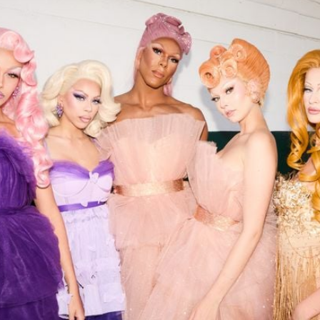
Filme & Serien
Lifestyle
Familie & Liebe
Promiflash Exklusiv
Alle Themen auf Promiflash
Jobs
App runterladen
Team
Redaktionelle Richtlinien
Impressum