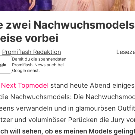
Datenschutzerklärung
e zwei Nachwuchsmodels 
Nutzungsbedingungen
ise vorbei
Utiq verwalten
-
Promiflash Redaktion
Leseze
Damit du die spannendsten
Promiflash-News auch bei
Google siehst.
 Next Topmodel
stand heute Abend einiges
 die Nachwuchsmodels: Die Nachwuchsmod
eens verwandeln und in glamourösen Outfit
Glitzer und voluminöser Perücken die Jury vo
Ich will sehen, ob es meinen Models gelingt