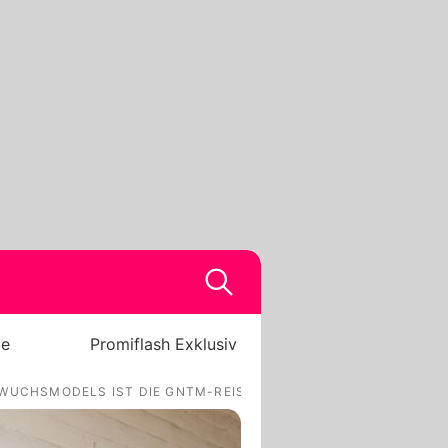
be
Promiflash Exklusiv
HWUCHSMODELS IST DIE GNTM-REISE VORBEI