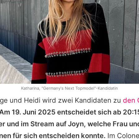
Katharina, "Germany's Next Topmodel"-Kandidatin
nge und Heidi wird zwei Kandidaten zu
den 
Am 19. Juni 2025 entscheidet sich ab 20:15
 und im Stream auf Joyn, welche Frau un
en für sich entscheiden konnte.
Im Colone