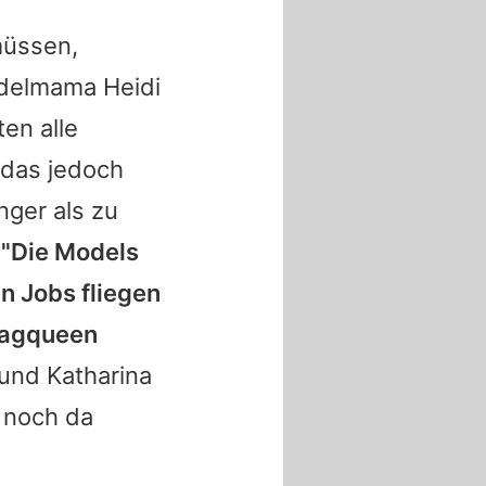
müssen,
delmama Heidi
en alle
 das jedoch
nger als zu
,
"Die Models
n Jobs fliegen
Dragqueen
 und Katharina
 noch da