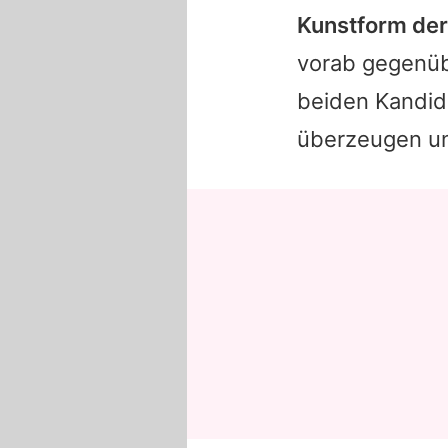
Kunstform der
vorab gegenü
beiden Kandida
überzeugen un