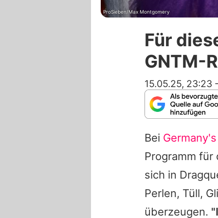
ProSieben/Max Montgomery
Für dies
GNTM-Re
15.05.25, 23:23
Bei
Germany's
Programm für
sich in Dragqu
Perlen, Tüll, 
überzeugen.
"