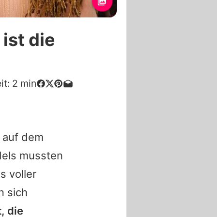
ist die
it:
2
min
 auf dem
els mussten
s voller
n sich
, die