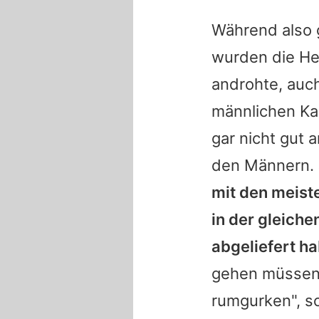
Während also 
wurden die He
androhte, auc
männlichen Ka
gar nicht gut a
den Männern. J
mit den meist
in der gleiche
abgeliefert h
gehen müssen 
rumgurken", s