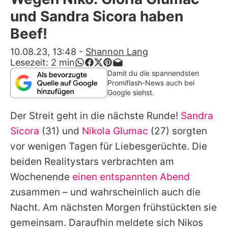
Alle Themen auf Promiflash
und Sandra Sicora haben
Jobs
Beef!
App runterladen
10.08.23, 13:48
-
Shannon Lang
Lesezeit:
2
min
Team
Damit du die spannendsten
Promiflash-News auch bei
Redaktionelle Richtlinien
Google siehst.
Der Streit geht in die nächste Runde!
Sandra
Impressum
Sicora
(31) und
Nikola Glumac
(27) sorgten
Datenschutzerklärung
vor wenigen Tagen für Liebesgerüchte. Die
Nutzungsbedingungen
beiden Realitystars verbrachten am
Wochenende
einen entspannten Abend
Utiq verwalten
zusammen – und wahrscheinlich auch die
Nacht. Am nächsten Morgen frühstückten sie
gemeinsam. Daraufhin meldete sich Nikos