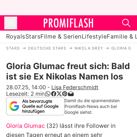
Royals
Stars
Filme & Serien
Lifestyle
Familie & 
STARS
DEUTSCHE STARS
NIKOLA GREY
GLORIA GLU
Royals
Gloria Glumac freut sich: Bald
Stars
ist sie Ex Nikolas Namen los
Filme & Serien
28.07.25, 14:00
-
Lisa Federschmidt
Lesezeit:
2
min
Lifestyle
Damit du die spannendsten
Promiflash-News auch bei
Familie & Liebe
Google siehst.
Promiflash Exklusiv
Gloria Glumac
(32) lässt ihre Follower in
diesen Tagen erneut an einem sehr