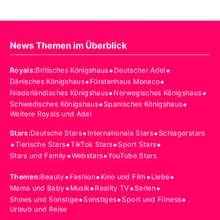
News Themen im Überblick
•
•
Royals
:
Britisches Königshaus
Deutscher Adel
•
•
Dänisches Königshaus
Fürstenhaus Monaco
•
•
Niederländisches Königshaus
Norwegisches Königshaus
•
•
Schwedisches Königshaus
Spanisches Königshaus
Weitere Royals und Adel
•
•
Stars
:
Deutsche Stars
Internationale Stars
Schlagerstars
•
•
•
•
Tierische Stars
TikTok Stars
Sport Stars
•
•
Stars und Family
Webstars
YouTube Stars
•
•
•
•
Themen
:
Beauty
Fashion
Kino und Film
Liebe
•
•
•
•
Mama und Baby
Musik
Reality TV
Serien
•
•
•
Shows und Sonstige
Sonstiges
Sport und Fitness
Urlaub und Reise