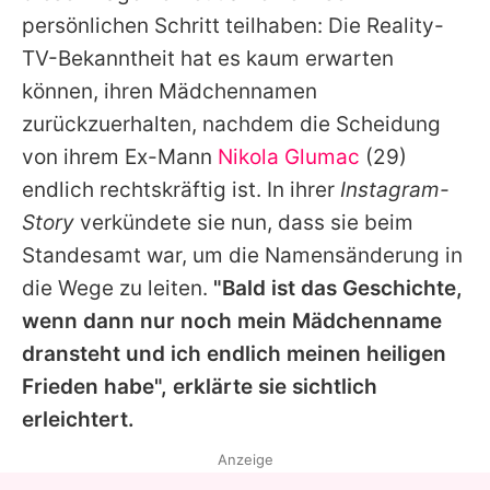
Alle Themen auf Promiflash
persönlichen Schritt teilhaben: Die Reality-
TV-Bekanntheit hat es kaum erwarten
Jobs
können, ihren Mädchennamen
App runterladen
zurückzuerhalten, nachdem die Scheidung
Team
von ihrem Ex-Mann
Nikola Glumac
(29)
endlich rechtskräftig ist. In ihrer
Instagram-
Redaktionelle Richtlinien
Story
verkündete sie nun, dass sie beim
Impressum
Standesamt war, um die Namensänderung in
die Wege zu leiten.
"Bald ist das Geschichte,
Datenschutzerklärung
wenn dann nur noch mein Mädchenname
Nutzungsbedingungen
dransteht und ich endlich meinen heiligen
Frieden habe", erklärte sie sichtlich
Utiq verwalten
erleichtert.
Anzeige