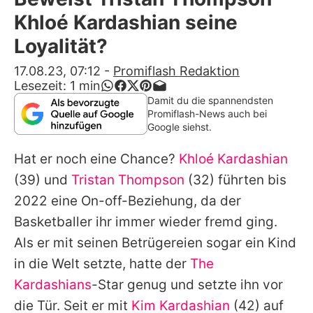
Alle Themen auf Promiflash
Khloé Kardashian seine
Jobs
Loyalität?
App runterladen
17.08.23, 07:12
-
Promiflash Redaktion
Lesezeit:
1
min
Team
Damit du die spannendsten
Promiflash-News auch bei
Redaktionelle Richtlinien
Google siehst.
Hat er noch eine Chance?
Khloé Kardashian
Impressum
(39) und
Tristan Thompson
(32) führten bis
Datenschutzerklärung
2022 eine On-off-Beziehung, da der
Nutzungsbedingungen
Basketballer ihr immer wieder fremd ging.
Als er mit seinen Betrügereien sogar ein Kind
Utiq verwalten
in die Welt setzte, hatte der
The
Kardashians
-Star genug und setzte ihn vor
die Tür. Seit er mit
Kim Kardashian
(42) auf