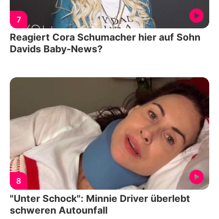
7
Reagiert Cora Schumacher hier auf Sohn
Davids Baby-News?
8
"Unter Schock": Minnie Driver überlebt
schweren Autounfall