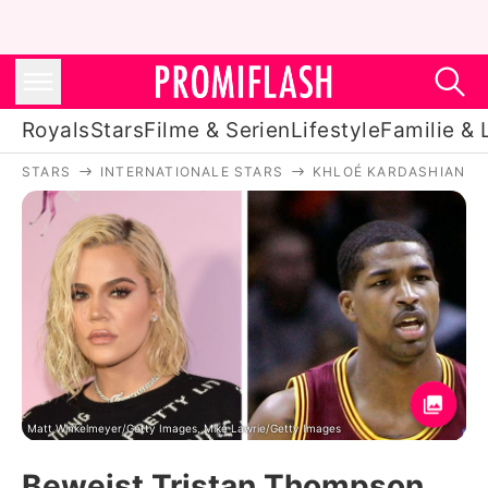
Royals
Stars
Filme & Serien
Lifestyle
Familie & 
STARS
INTERNATIONALE STARS
KHLOÉ KARDASHIAN
Royals
Stars
Filme & Serien
Lifestyle
Familie & Liebe
Promiflash Exklusiv
Matt Winkelmeyer/Getty Images, Mike Lawrie/Getty Images
Beweist Tristan Thompson