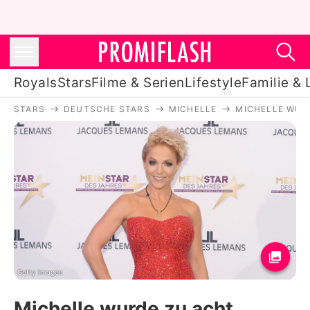
Royals
Stars
Filme & Serien
Lifestyle
Familie & 
STARS
DEUTSCHE STARS
MICHELLE
MICHELLE WUR
Royals
Stars
Filme & Serien
Lifestyle
Familie & Liebe
Promiflash Exklusiv
Getty Images
Michelle wurde zu acht