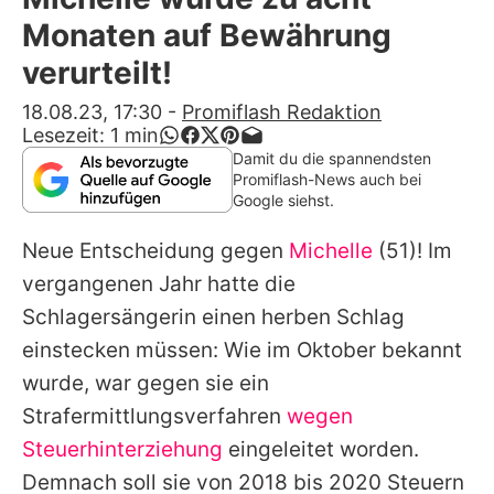
Alle Themen auf Promiflash
Monaten auf Bewährung
Jobs
verurteilt!
App runterladen
18.08.23, 17:30
-
Promiflash Redaktion
Lesezeit:
1
min
Team
Damit du die spannendsten
Promiflash-News auch bei
Redaktionelle Richtlinien
Google siehst.
Neue Entscheidung gegen
Michelle
(51)! Im
Impressum
vergangenen Jahr hatte die
Datenschutzerklärung
Schlagersängerin einen herben Schlag
Nutzungsbedingungen
einstecken müssen: Wie im Oktober bekannt
wurde, war gegen sie ein
Utiq verwalten
Strafermittlungsverfahren
wegen
Steuerhinterziehung
eingeleitet worden.
Demnach soll sie von 2018 bis 2020 Steuern