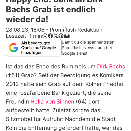
Alle Themen auf Promiflash
Bachs Grab ist endlich
Jobs
wieder da!
App runterladen
28.08.23, 18:06
-
Promiflash Redaktion
Lesezeit:
1
min
Team
Damit du die spannendsten
Promiflash-News auch bei
Redaktionelle Richtlinien
Google siehst.
Ist das das Ende des Rummels um
Dirk Bachs
Impressum
(†51) Grab? Seit der Beerdigung es Komikers
Datenschutzerklärung
2012 hatte sein Grab auf dem Kölner Friedhof
Nutzungsbedingungen
eine rosafarbene Bank geziert, die seine
Freundin
Hella von Sinnen
(64) dort
Utiq verwalten
aufgestellt hatte. Zuletzt sorgte das
Sitzmöbel für Aufruhr: Nachdem die Stadt
Köln die Entfernung gefordert hatte, war das