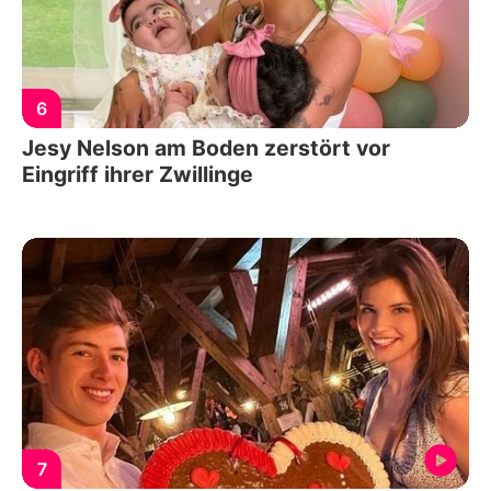
6
Jesy Nelson am Boden zerstört vor
Eingriff ihrer Zwillinge
7