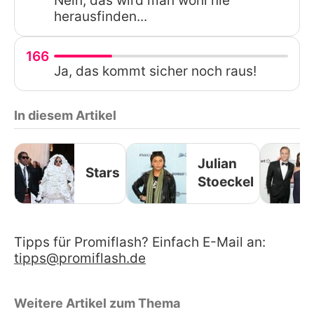
Nein, das wird man wohl nie
herausfinden...
166
Ja, das kommt sicher noch raus!
In diesem Artikel
Julian
Stars
Stoeckel
Tipps für Promiflash? Einfach E-Mail an:
tipps@promiflash.de
Weitere Artikel zum Thema