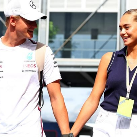
Filme & Serien
Lifestyle
Familie & Liebe
Promiflash Exklusiv
Alle Themen auf Promiflash
Jobs
App runterladen
Team
Redaktionelle Richtlinien
Impressum