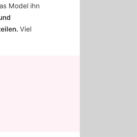
as Model ihn
 und
eilen.
Viel