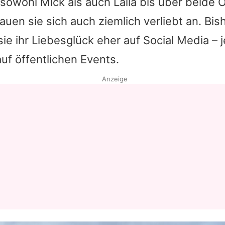
e sowohl
Mick
als auch
Laila
bis über beide O
auen sie sich auch ziemlich verliebt an. Bis
sie ihr Liebesglück eher auf Social Media – 
auf öffentlichen Events.
Anzeige