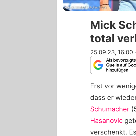
Xpb.Cc Limited / ActionPress
Mick Sc
total ver
25.09.23, 16:00
Erst vor weni
dass er wieder
Schumacher
(5
Hasanovic
gete
verschenkt. Es