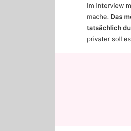
Im Interview m
mache.
Das mö
tatsächlich d
privater soll e