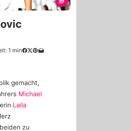
ovic
it:
1
min
blik gemacht,
ahrers
Michael
cerin
Laila
Herz
 beiden zu