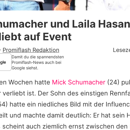
Datenschutzerklärung
humacher und Laila Hasan
Nutzungsbedingungen
liebt auf Event
Utiq verwalten
-
Promiflash Redaktion
Leseze
Damit du die spannendsten
Promiflash-News auch bei
Google siehst.
gen Wochen hatte
Mick Schumacher
(24) pu
 verliebt ist. Der Sohn des einstigen Rennf
4) hatte ein niedliches Bild mit der Influen
ilt und machte damit deutlich: Er hat sein 
 scheint auch ziemlich ernst zwischen den