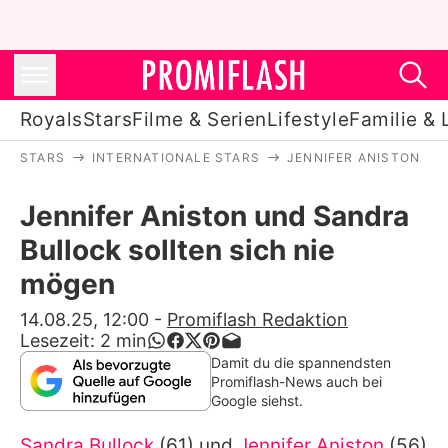
Royals
Stars
Filme & Serien
Lifestyle
Familie & 
STARS
INTERNATIONALE STARS
JENNIFER ANISTON
Royals
Jennifer Aniston und Sandra
Stars
Bullock sollten sich nie
Filme & Serien
mögen
Lifestyle
14.08.25, 12:00
-
Promiflash Redaktion
Lesezeit:
2
min
Familie & Liebe
Damit du die spannendsten
Promiflash-News auch bei
Promiflash Exklusiv
Google siehst.
Sandra Bullock
(61) und
Jennifer Aniston
(56)