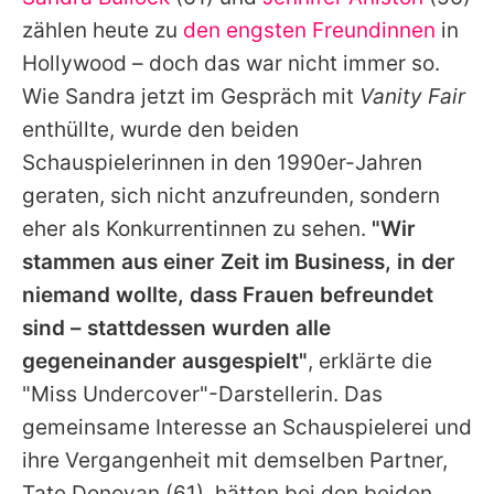
Alle Themen auf Promiflash
zählen heute zu
den engsten Freundinnen
in
Jobs
Hollywood – doch das war nicht immer so.
Wie
Sandra
jetzt im Gespräch mit
Vanity Fair
App runterladen
enthüllte, wurde den beiden
Team
Schauspielerinnen in den 1990er-Jahren
geraten, sich nicht anzufreunden, sondern
Redaktionelle Richtlinien
eher als Konkurrentinnen zu sehen.
"Wir
Impressum
stammen aus einer Zeit im Business, in der
niemand wollte, dass Frauen befreundet
Datenschutzerklärung
sind – stattdessen wurden alle
Nutzungsbedingungen
gegeneinander ausgespielt"
, erklärte die
Utiq verwalten
"Miss Undercover"-Darstellerin. Das
gemeinsame Interesse an Schauspielerei und
ihre Vergangenheit mit demselben Partner,
Tate Donovan
(61), hätten bei den beiden