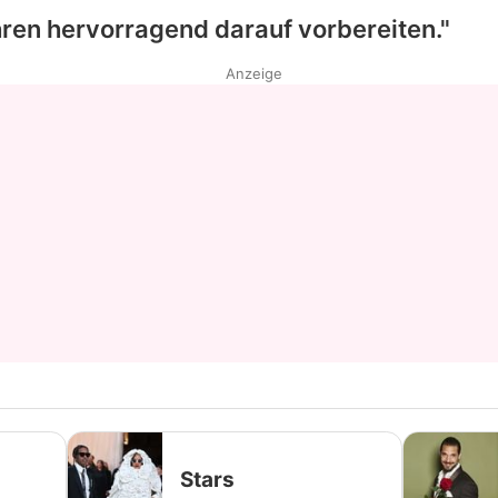
hren hervorragend darauf vorbereiten."
Datenschutzerklärung
Anzeige
Nutzungsbedingungen
Utiq verwalten
Stars