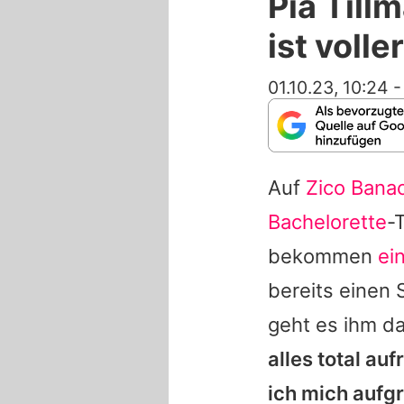
Pia Till
ist voll
01.10.23, 10:24
Auf
Zico Bana
Bachelorette
-
bekommen
ei
bereits einen 
geht es ihm d
alles total au
ich mich aufgr