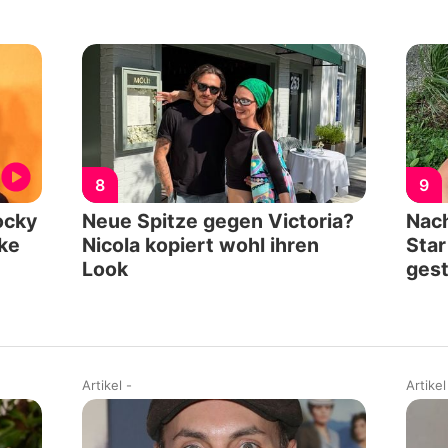
8
9
ocky
Neue Spitze gegen Victoria?
Nach
ake
Nicola kopiert wohl ihren
Star
Look
ges
Artikel
-
Artikel