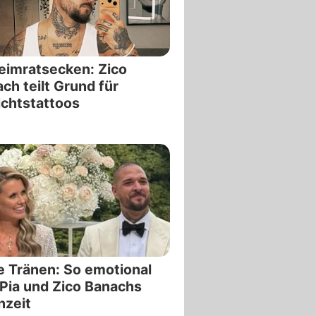
imratsecken: Zico
ch teilt Grund für
chtstattoos
e Tränen: So emotional
Pia und Zico Banachs
hzeit