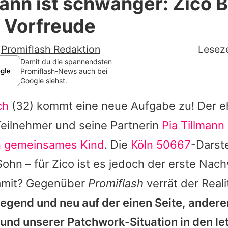
mann ist schwanger: Zico 
Filme & Serien
er Vorfreude
Lifestyle
-
Promiflash Redaktion
Leseze
Familie & Liebe
Damit du die spannendsten
Promiflash-News auch bei
Google siehst.
Promiflash Exklusiv
ch
(32) kommt eine neue Aufgabe zu! Der e
Alle Themen auf Promiflash
Teilnehmer und seine Partnerin
Pia Tillmann
Jobs
n gemeinsames Kind
. Die
Köln 50667
-Darste
App runterladen
Sohn – für
Zico
ist es jedoch der erste Nac
Team
amit? Gegenüber
Promiflash
verrät der Reali
fregend und neu auf der einen Seite, andere
Redaktionelle Richtlinien
und unserer Patchwork-Situation in den le
Impressum