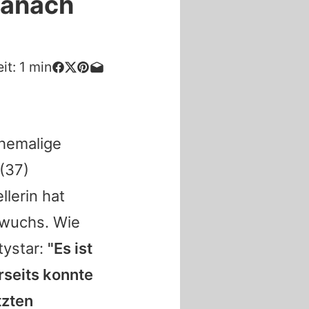
Banach
it:
1
min
hemalige
(37)
llerin hat
hwuchs. Wie
tystar:
"Es ist
rseits konnte
tzten