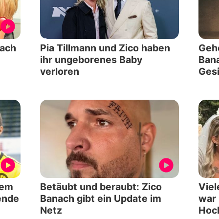
nach
Pia Tillmann und Zico haben
Gehe
ihr ungeborenes Baby
Bana
verloren
Gesi
nem
Betäubt und beraubt: Zico
Viel
ende
Banach gibt ein Update im
war 
Netz
Hoc