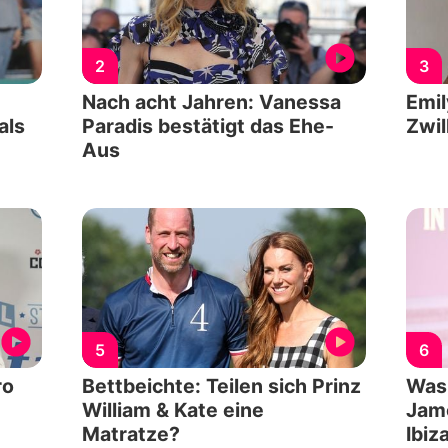
2
3
Nach acht Jahren: Vanessa
Emil
als
Paradis bestätigt das Ehe-
Zwil
Aus
5
6
ro
Bettbeichte: Teilen sich Prinz
Was 
William & Kate eine
Jame
Matratze?
Ibiz