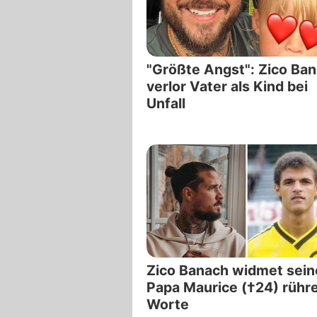
"Größte Angst": Zico Ba
verlor Vater als Kind bei
Unfall
Zico Banach widmet sei
Papa Maurice (†24) rühr
Worte