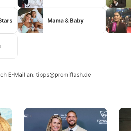
Stars
Mama & Baby
s
ach E-Mail an:
tipps@promiflash.de