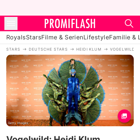
Royals
Stars
Filme & Serien
Lifestyle
Familie & 
STARS
DEUTSCHE STARS
HEIDI KLUM
VOGELWILD: 
Royals
Stars
Filme & Serien
Lifestyle
Familie & Liebe
Promiflash Exklusiv
Getty Images
Vogelwild: Heidi Klum