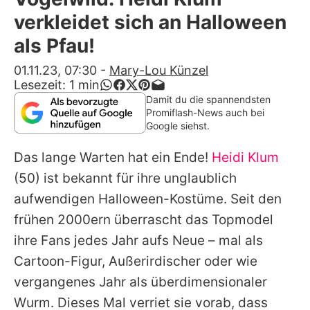
Alle Themen auf Promiflash
verkleidet sich an Halloween
Jobs
als Pfau!
App runterladen
01.11.23, 07:30
-
Mary-Lou Künzel
Lesezeit:
1
min
Team
Damit du die spannendsten
Promiflash-News auch bei
Redaktionelle Richtlinien
Google siehst.
Das lange Warten hat ein Ende!
Heidi Klum
Impressum
(50) ist bekannt für ihre unglaublich
Datenschutzerklärung
aufwendigen Halloween-Kostüme. Seit den
Nutzungsbedingungen
frühen 2000ern überrascht das Topmodel
ihre Fans jedes Jahr aufs Neue – mal als
Utiq verwalten
Cartoon-Figur, Außerirdischer oder wie
vergangenes Jahr als überdimensionaler
Wurm. Dieses Mal verriet sie vorab, dass