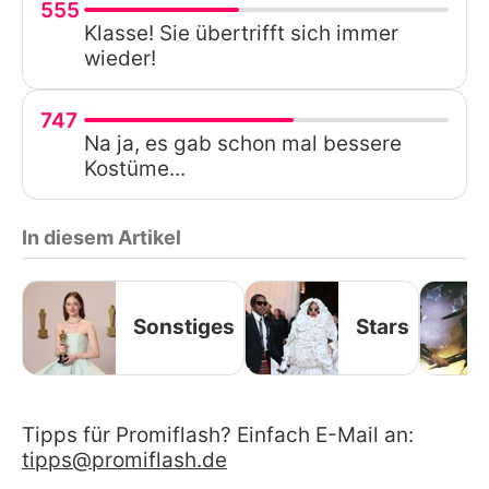
555
Klasse! Sie übertrifft sich immer
wieder!
747
Na ja, es gab schon mal bessere
Kostüme...
In diesem Artikel
Sonstiges
Stars
Tipps für Promiflash? Einfach E-Mail an:
tipps@promiflash.de