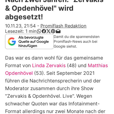
Alle Themen auf Promiflash
& Opdenhövel" wird
Jobs
abgesetzt!
App runterladen
10.11.23, 21:54
-
Promiflash Redaktion
Lesezeit:
1
min
Team
Damit du die spannendsten
Promiflash-News auch bei
Redaktionelle Richtlinien
Google siehst.
Das war es dann wohl für das gemeinsame
Impressum
Format von
Linda Zervakis
(48) und
Matthias
Datenschutzerklärung
Opdenhövel
(53). Seit September 2021
Nutzungsbedingungen
führen die Nachrichtensprecherin und der
Moderator zusammen durch ihre Show
Utiq verwalten
"Zervakis & Opdenhövel. Live". Wegen
schwacher Quoten war das Infotainment-
Format allerdings nur zwei Monate nach der