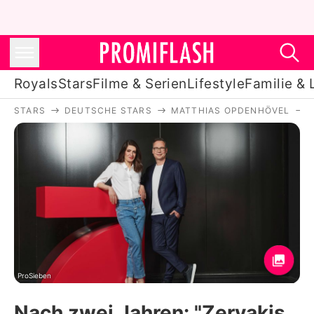
Royals
Stars
Filme & Serien
Lifestyle
Familie & 
STARS
DEUTSCHE STARS
MATTHIAS OPDENHÖVEL
Royals
Stars
Filme & Serien
Lifestyle
Familie & Liebe
Promiflash Exklusiv
ProSieben
Nach zwei Jahren: "Zervakis