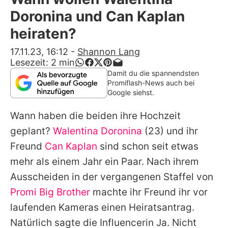
Alle Themen auf Promiflash
Doronina und Can Kaplan
Jobs
heiraten?
App runterladen
17.11.23, 16:12
-
Shannon Lang
Lesezeit:
2
min
Team
Damit du die spannendsten
Promiflash-News auch bei
Redaktionelle Richtlinien
Google siehst.
Wann haben die beiden ihre Hochzeit
Impressum
geplant?
Walentina Doronina
(23) und ihr
Datenschutzerklärung
Freund
Can Kaplan
sind schon seit etwas
Nutzungsbedingungen
mehr als einem Jahr ein Paar. Nach ihrem
Ausscheiden in der vergangenen Staffel von
Utiq verwalten
Promi Big Brother
machte ihr Freund ihr vor
laufenden Kameras einen Heiratsantrag.
Natürlich sagte die Influencerin Ja. Nicht