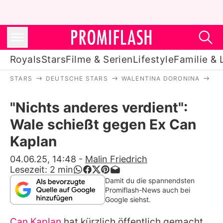
Royals
Stars
Filme & Serien
Lifestyle
Familie & 
STARS
DEUTSCHE STARS
WALENTINA DORONINA
"N
Royals
"Nichts anderes verdient":
Stars
Wale schießt gegen Ex Can
Filme & Serien
Kaplan
Lifestyle
04.06.25, 14:48
-
Malin Friedrich
Lesezeit:
2
min
Familie & Liebe
Damit du die spannendsten
Promiflash-News auch bei
Promiflash Exklusiv
Google siehst.
Can Kaplan
hat kürzlich öffentlich gemacht,