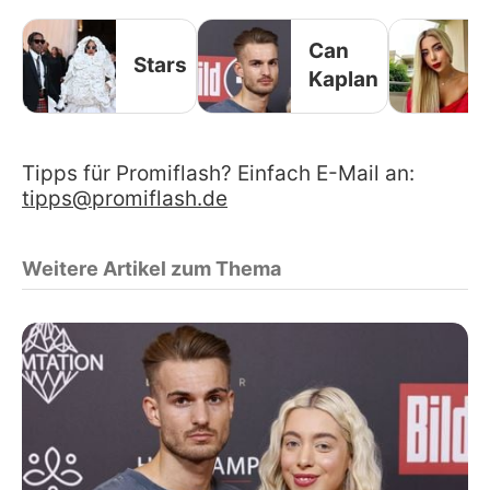
Can
Stars
Kaplan
Tipps für Promiflash? Einfach E-Mail an:
tipps@promiflash.de
Weitere Artikel zum Thema