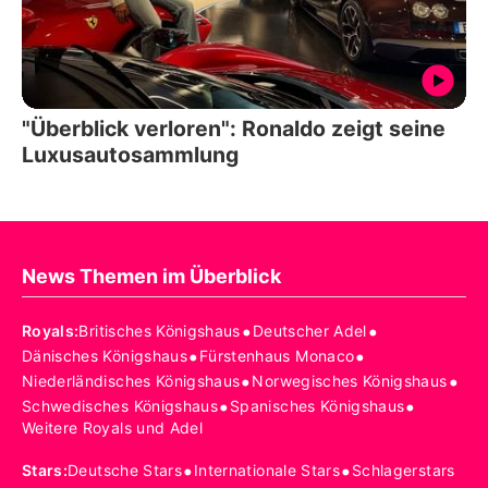
"Überblick verloren": Ronaldo zeigt seine
Luxusautosammlung
News Themen im Überblick
•
•
Royals
:
Britisches Königshaus
Deutscher Adel
•
•
Dänisches Königshaus
Fürstenhaus Monaco
•
•
Niederländisches Königshaus
Norwegisches Königshaus
•
•
Schwedisches Königshaus
Spanisches Königshaus
Weitere Royals und Adel
•
•
Stars
:
Deutsche Stars
Internationale Stars
Schlagerstars