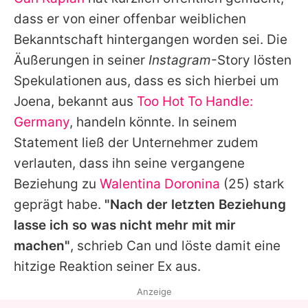
Alle Themen auf Promiflash
dass er von einer offenbar weiblichen
Jobs
Bekanntschaft hintergangen worden sei. Die
Äußerungen in seiner
Instagram
-Story lösten
App runterladen
Spekulationen aus, dass es sich hierbei um
Team
Joena, bekannt aus
Too Hot To Handle:
Germany
, handeln könnte. In seinem
Redaktionelle Richtlinien
Statement ließ der Unternehmer zudem
Impressum
verlauten, dass ihn seine vergangene
Beziehung zu
Walentina Doronina
(25) stark
Datenschutzerklärung
geprägt habe.
"Nach der letzten Beziehung
Nutzungsbedingungen
lasse ich so was nicht mehr mit mir
Utiq verwalten
machen"
, schrieb
Can
und löste damit eine
hitzige Reaktion seiner Ex aus.
Anzeige