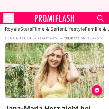
Royals
Stars
Filme & Serien
Lifestyle
Familie & 
FILME & SERIEN
REALITY-TV
TEMPTATION ISLAND VIP
Royals
Stars
Filme & Serien
Lifestyle
Familie & Liebe
Promiflash Exklusiv
RTL / René Lohse
Jana-Maria Herz zieht bei