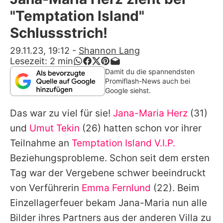
Alle Themen auf Promiflash
"Temptation Island"
Jobs
Schlussstrich!
App runterladen
29.11.23, 19:12
-
Shannon Lang
Lesezeit:
2
min
Team
Damit du die spannendsten
Promiflash-News auch bei
Redaktionelle Richtlinien
Google siehst.
Das war zu viel für sie!
Jana-Maria Herz
(31)
Impressum
und
Umut Tekin
(26) hatten schon vor ihrer
Datenschutzerklärung
Teilnahme an
Temptation Island V.I.P.
Nutzungsbedingungen
Beziehungsprobleme. Schon seit dem ersten
Tag war der Vergebene schwer beeindruckt
Utiq verwalten
von Verführerin
Emma Fernlund
(22). Beim
Einzellagerfeuer bekam
Jana-Maria
nun alle
Bilder ihres Partners aus der anderen Villa zu