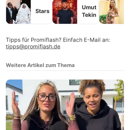
Umut
Stars
Tekin
Tipps für Promiflash? Einfach E-Mail an:
tipps@promiflash.de
Weitere Artikel zum Thema