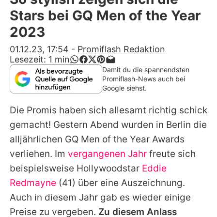
Alle Themen auf Promiflash
Stars bei GQ Men of the Year
Jobs
2023
App runterladen
01.12.23, 17:54
-
Promiflash Redaktion
Lesezeit:
1
min
Team
Damit du die spannendsten
Promiflash-News auch bei
Redaktionelle Richtlinien
Google siehst.
Die Promis haben sich allesamt richtig schick
Impressum
gemacht! Gestern Abend wurden in Berlin die
Datenschutzerklärung
alljährlichen GQ Men of the Year Awards
Nutzungsbedingungen
verliehen. Im
vergangenen Jahr
freute sich
beispielsweise Hollywoodstar
Eddie
Utiq verwalten
Redmayne
(41) über eine Auszeichnung.
Auch in diesem Jahr gab es wieder einige
Preise zu vergeben.
Zu diesem Anlass