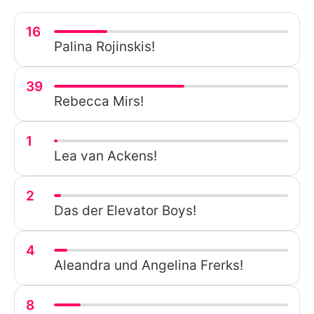
16
Palina Rojinskis!
39
Rebecca Mirs!
1
Lea van Ackens!
2
Das der Elevator Boys!
4
Aleandra und Angelina Frerks!
8