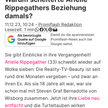
Alle Themen auf Promiflash
Rippegathers Beziehung
Jobs
damals?
App runterladen
11.12.23, 10:24
-
Promiflash Redaktion
Lesezeit:
1
min
Team
Damit du die spannendsten
Promiflash-News auch bei
Redaktionelle Richtlinien
Google siehst.
Sie gibt Einblicke in ihre Vergangenheit!
Impressum
Arielle Rippegather
(33) schwebt wieder auf
Datenschutzerklärung
Wolke sieben: Die Reality-TV-Beauty ist seit
Nutzungsbedingungen
rund drei Monaten vergeben – und zwar an
ihren Ex. Als sie 18 Jahre alt war, war sie
Utiq verwalten
schon mal mit
Steven Graf Bernadotte von
Wisborg
zusammen. Jetzt ist ihre
Liebe neu
entfacht
und die Turteltauben wirken