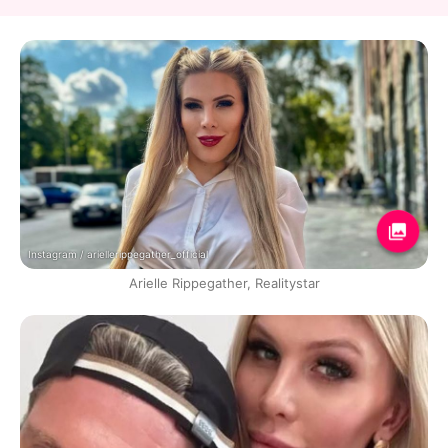
Instagram / ariellerippegather_official
Arielle Rippegather, Realitystar