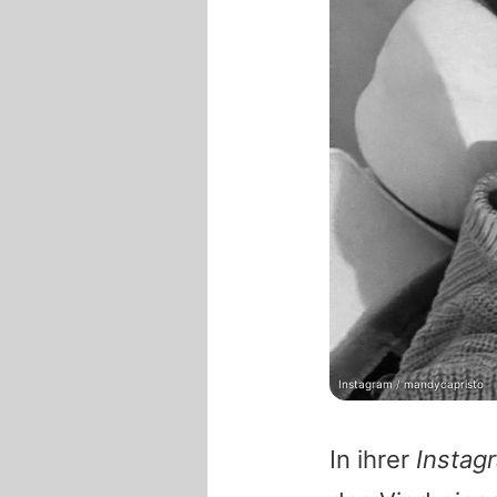
Instagram / mandycapristo
In ihrer
Instag