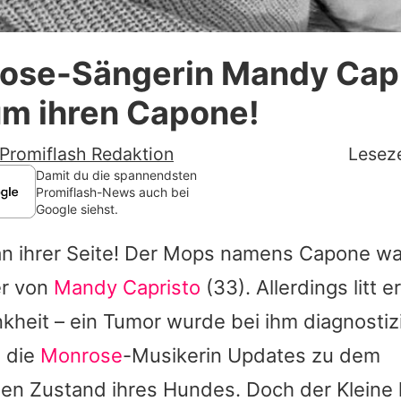
Datenschutzerklärung
ose-Sängerin Mandy Capr
Nutzungsbedingungen
um ihren Capone!
Utiq verwalten
Promiflash Redaktion
Leseze
Damit du die spannendsten
Promiflash-News auch bei
Google siehst.
an ihrer Seite! Der Mops namens Capone war
er von
Mandy Capristo
(33). Allerdings litt e
heit – ein Tumor wurde bei ihm diagnostizi
e die
Monrose
-Musikerin Updates zu dem
hen Zustand ihres Hundes. Doch der Kleine 