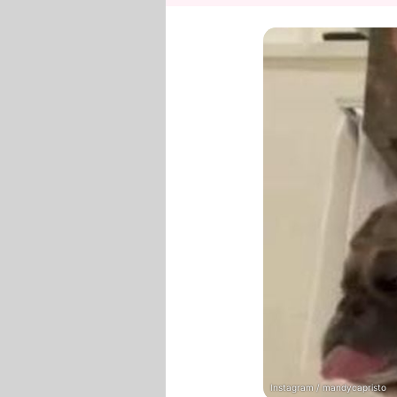
Instagram / mandycapristo