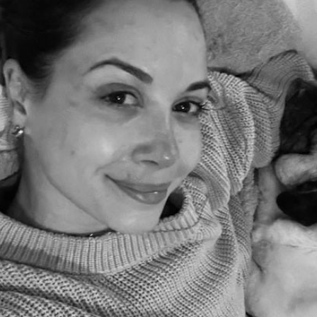
Filme & Serien
Lifestyle
Familie & Liebe
Promiflash Exklusiv
Alle Themen auf Promiflash
Jobs
App runterladen
Team
Redaktionelle Richtlinien
Impressum