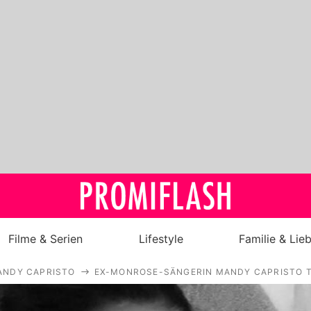
Filme & Serien
Lifestyle
Familie & Lie
ANDY CAPRISTO
EX-MONROSE-SÄNGERIN MANDY CAPRISTO T
Royals
Stars