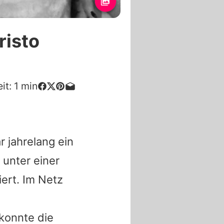
isto
it:
1
min
 jahrelang ein
r unter einer
ert. Im Netz
konnte die