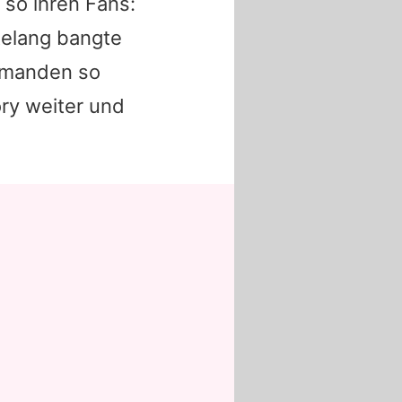
 so ihren Fans:
elang bangte
emanden so
ory weiter und