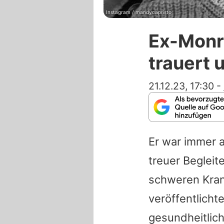
Instagram / mandycapristo
Ex-Monr
trauert 
21.12.23, 17:30
-
Er war immer 
treuer Begleit
schweren Krank
veröffentlicht
gesundheitlic