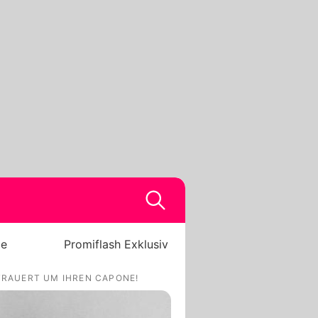
be
Promiflash Exklusiv
RAUERT UM IHREN CAPONE!