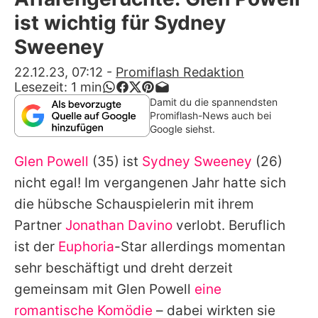
Alle Themen auf Promiflash
ist wichtig für Sydney
Jobs
Sweeney
App runterladen
22.12.23, 07:12
-
Promiflash Redaktion
Lesezeit:
1
min
Team
Damit du die spannendsten
Promiflash-News auch bei
Redaktionelle Richtlinien
Google siehst.
Glen Powell
(35) ist
Sydney Sweeney
(26)
Impressum
nicht egal! Im vergangenen Jahr hatte sich
Datenschutzerklärung
die hübsche Schauspielerin mit ihrem
Nutzungsbedingungen
Partner
Jonathan Davino
verlobt. Beruflich
ist der
Euphoria
-Star allerdings momentan
Utiq verwalten
sehr beschäftigt und dreht derzeit
gemeinsam mit
Glen Powell
eine
romantische Komödie
– dabei wirkten sie