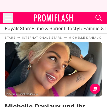
Royals
Stars
Filme & Serien
Lifestyle
Familie & 
STARS
INTERNATIONALE STARS
MICHELLE DANIAUX
Royals
Stars
Filme & Serien
Lifestyle
Familie & Liebe
Promiflash Exklusiv
Instagram / michelledaniaux
Michelle Daniaux und ihr