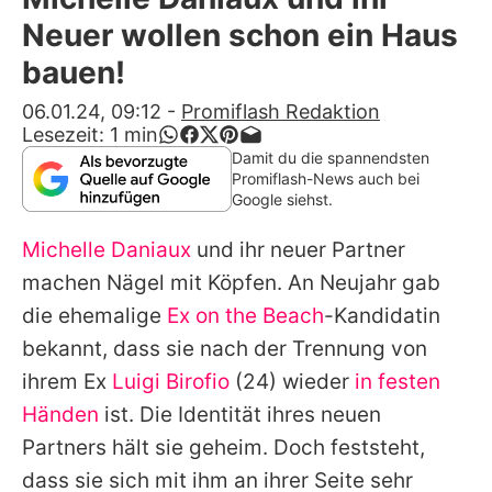
Alle Themen auf Promiflash
Neuer wollen schon ein Haus
Jobs
bauen!
App runterladen
06.01.24, 09:12
-
Promiflash Redaktion
Lesezeit:
1
min
Team
Damit du die spannendsten
Promiflash-News auch bei
Redaktionelle Richtlinien
Google siehst.
Michelle Daniaux
und ihr neuer Partner
Impressum
machen Nägel mit Köpfen. An Neujahr gab
Datenschutzerklärung
die ehemalige
Ex on the Beach
-Kandidatin
Nutzungsbedingungen
bekannt, dass sie nach der Trennung von
ihrem Ex
Luigi Birofio
(24) wieder
in festen
Utiq verwalten
Händen
ist. Die Identität ihres neuen
Partners hält sie geheim. Doch feststeht,
dass sie sich mit ihm an ihrer Seite sehr