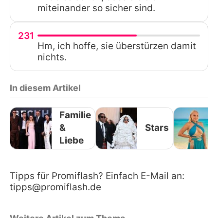
miteinander so sicher sind.
231
Hm, ich hoffe, sie überstürzen damit
nichts.
In diesem Artikel
Familie
&
Stars
Liebe
Tipps für Promiflash? Einfach E-Mail an:
tipps@promiflash.de