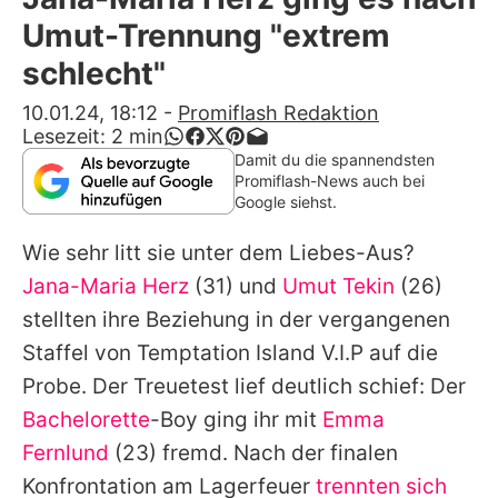
Alle Themen auf Promiflash
Umut-Trennung "extrem
Jobs
schlecht"
App runterladen
10.01.24, 18:12
-
Promiflash Redaktion
Lesezeit:
2
min
Team
Damit du die spannendsten
Promiflash-News auch bei
Redaktionelle Richtlinien
Google siehst.
Wie sehr litt sie unter dem Liebes-Aus?
Impressum
Jana-Maria Herz
(31) und
Umut Tekin
(26)
Datenschutzerklärung
stellten ihre Beziehung in der vergangenen
Nutzungsbedingungen
Staffel von
Temptation Island V.I.P
auf die
Probe. Der Treuetest lief deutlich schief: Der
Utiq verwalten
Bachelorette
-Boy ging ihr mit
Emma
Fernlund
(23) fremd. Nach der finalen
Konfrontation am Lagerfeuer
trennten sich