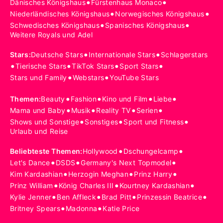
•
•
Dänisches Königshaus
Fürstenhaus Monaco
•
•
Niederländisches Königshaus
Norwegisches Königshaus
•
•
Schwedisches Königshaus
Spanisches Königshaus
Weitere Royals und Adel
•
•
Stars
:
Deutsche Stars
Internationale Stars
Schlagerstars
•
•
•
•
Tierische Stars
TikTok Stars
Sport Stars
•
•
Stars und Family
Webstars
YouTube Stars
•
•
•
•
Themen
:
Beauty
Fashion
Kino und Film
Liebe
•
•
•
•
Mama und Baby
Musik
Reality TV
Serien
•
•
•
Shows und Sonstige
Sonstiges
Sport und Fitness
Urlaub und Reise
•
•
Beliebteste Themen
:
Hollywood
Dschungelcamp
•
•
•
Let's Dance
DSDS
Germany's Next Topmodel
•
•
•
Kim Kardashian
Herzogin Meghan
Prinz Harry
•
•
•
Prinz William
König Charles III
Kourtney Kardashian
•
•
•
•
Kylie Jenner
Ben Affleck
Brad Pitt
Prinzessin Beatrice
•
•
Britney Spears
Madonna
Katie Price