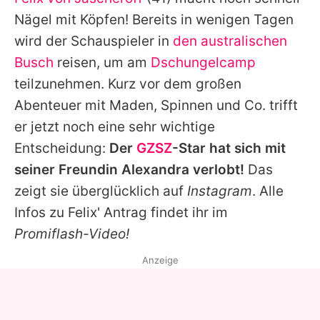
Alle Themen auf Promiflash
Nägel mit Köpfen! Bereits in wenigen Tagen
Jobs
wird der Schauspieler in
den australischen
Busch
reisen, um am
Dschungelcamp
App runterladen
teilzunehmen. Kurz vor dem großen
Team
Abenteuer mit Maden, Spinnen und Co. trifft
er jetzt noch eine sehr wichtige
Redaktionelle Richtlinien
Entscheidung:
Der
GZSZ
-Star hat sich mit
Impressum
seiner Freundin Alexandra verlobt!
Das
zeigt sie überglücklich auf
Instagram
. Alle
Datenschutzerklärung
Infos zu
Felix
' Antrag findet ihr im
Nutzungsbedingungen
Promiflash-Video!
Utiq verwalten
Anzeige