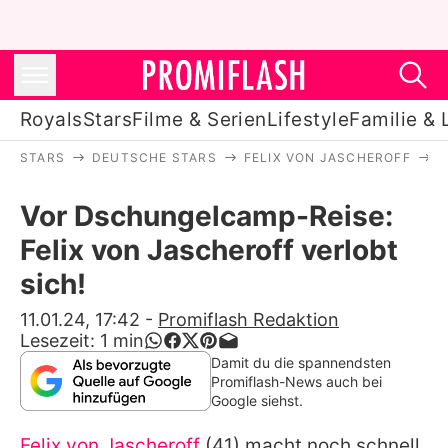
Royals
Stars
Filme & Serien
Lifestyle
Familie & 
STARS
DEUTSCHE STARS
FELIX VON JASCHEROFF
V
Royals
Vor Dschungelcamp-Reise:
Stars
Felix von Jascheroff verlobt
Filme & Serien
sich!
Lifestyle
11.01.24, 17:42
-
Promiflash Redaktion
Lesezeit:
1
min
Familie & Liebe
Damit du die spannendsten
Promiflash-News auch bei
Promiflash Exklusiv
Google siehst.
Felix von Jascheroff
(41) macht noch schnell