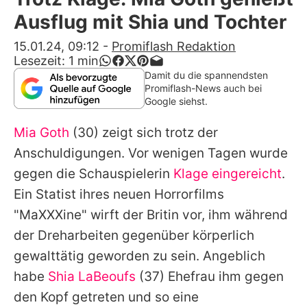
Alle Themen auf Promiflash
Ausflug mit Shia und Tochter
Jobs
15.01.24, 09:12
-
Promiflash Redaktion
Lesezeit:
1
min
App runterladen
Damit du die spannendsten
Promiflash-News auch bei
Team
Google siehst.
Redaktionelle Richtlinien
Mia Goth
(30) zeigt sich trotz der
Anschuldigungen. Vor wenigen Tagen wurde
Impressum
gegen die Schauspielerin
Klage eingereicht
.
Datenschutzerklärung
Ein Statist ihres neuen Horrorfilms
"MaXXXine" wirft der Britin vor, ihm während
Nutzungsbedingungen
der Dreharbeiten gegenüber körperlich
Utiq verwalten
gewalttätig geworden zu sein. Angeblich
habe
Shia LaBeoufs
(37) Ehefrau ihm gegen
den Kopf getreten und so eine