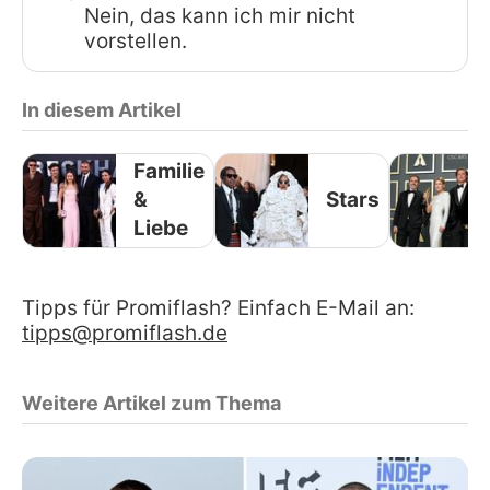
Nein, das kann ich mir nicht
vorstellen.
In diesem Artikel
Familie
&
Stars
Liebe
Tipps für Promiflash? Einfach E-Mail an:
tipps@promiflash.de
Weitere Artikel zum Thema