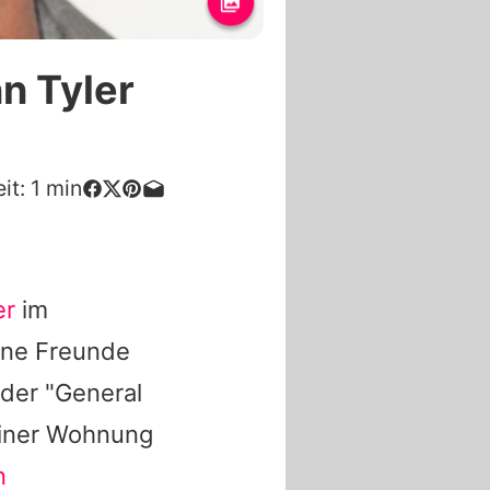
n Tyler
it:
1
min
er
im
ine Freunde
 der "General
seiner Wohnung
n