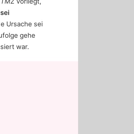
t
TMZ
vorliegt,
sei
de Ursache sei
ufolge gehe
siert war.