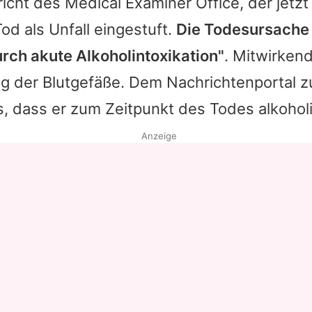
icht des Medical Examiner Office, der jetz
od als Unfall eingestuft.
Die Todesursache 
rch akute Alkoholintoxikation"
. Mitwirken
ng der Blutgefäße. Dem Nachrichtenportal z
 dass er zum Zeitpunkt des Todes alkoholi
Anzeige