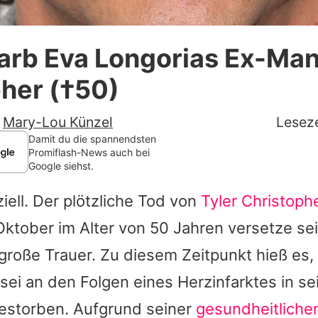
Datenschutzerklärung
arb Eva Longorias Ex-Man
Nutzungsbedingungen
her (†50)
Utiq verwalten
-
Mary-Lou Künzel
Leseze
Damit du die spannendsten
Promiflash-News auch bei
Google siehst.
ziell. Der plötzliche Tod von
Tyler Christoph
ktober im Alter von 50 Jahren versetze se
 große Trauer. Zu diesem Zeitpunkt hieß es,
 sei an den Folgen eines Herzinfarktes in 
gestorben. Aufgrund seiner
gesundheitliche