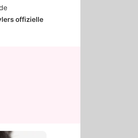
nde
ylers
offizielle