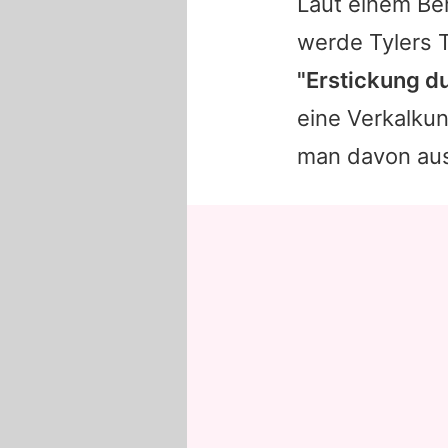
Laut einem Ber
werde
Tylers
T
"Erstickung du
eine Verkalku
man davon aus,