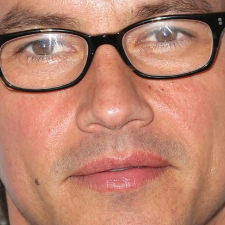
Filme & Serien
Lifestyle
Familie & Liebe
Promiflash Exklusiv
Alle Themen auf Promiflash
Jobs
App runterladen
Team
Redaktionelle Richtlinien
Impressum