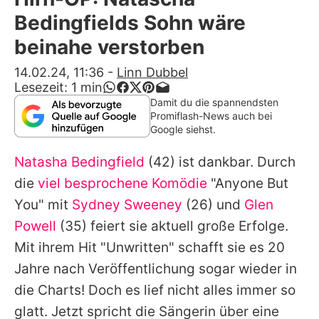
Alle Themen auf Promiflash
Bedingfields Sohn wäre
Jobs
beinahe verstorben
App runterladen
14.02.24, 11:36
-
Linn Dubbel
Lesezeit:
1
min
Team
Damit du die spannendsten
Promiflash-News auch bei
Redaktionelle Richtlinien
Google siehst.
Natasha Bedingfield
(42) ist dankbar. Durch
Impressum
die
viel besprochene Komödie
"Anyone But
Datenschutzerklärung
You" mit
Sydney Sweeney
(26) und
Glen
Nutzungsbedingungen
Powell
(35) feiert sie aktuell große Erfolge.
Mit ihrem Hit "Unwritten" schafft sie es 20
Utiq verwalten
Jahre nach Veröffentlichung sogar wieder in
die Charts! Doch es lief nicht alles immer so
glatt. Jetzt spricht die Sängerin über eine