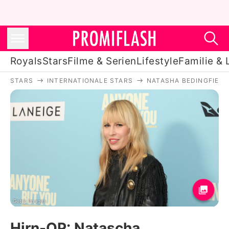
Royals
Stars
Filme & Serien
Lifestyle
Familie & 
STARS
INTERNATIONALE STARS
NATASHA BEDINGFIELD
Royals
Stars
Filme & Serien
Lifestyle
Familie & Liebe
Promiflash Exklusiv
Getty Images
Hirn-OP: Natascha