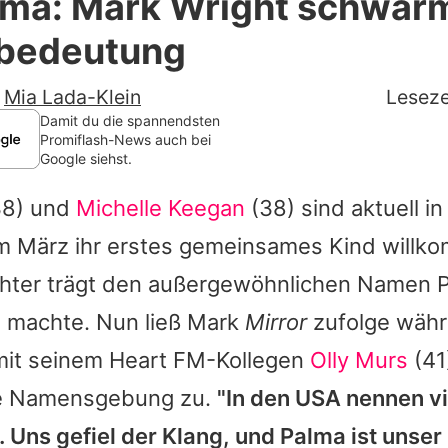
lma: Mark Wright schwär
Filme & Serien
bedeutung
Lifestyle
-
Mia Lada-Klein
Leseze
Familie & Liebe
Damit du die spannendsten
Promiflash-News auch bei
Google siehst.
Promiflash Exklusiv
8) und
Michelle Keegan
(38) sind aktuell in
Alle Themen auf Promiflash
m März ihr erstes gemeinsames Kind willk
Jobs
ochter trägt den außergewöhnlichen Namen 
App runterladen
g machte. Nun ließ
Mark
Mirror
zufolge währ
Team
mit seinem Heart FM-Kollegen
Olly Murs
(41)
die Namensgebung zu.
"In den USA nennen vi
Redaktionelle Richtlinien
 Uns gefiel der Klang, und Palma ist unser 
Impressum