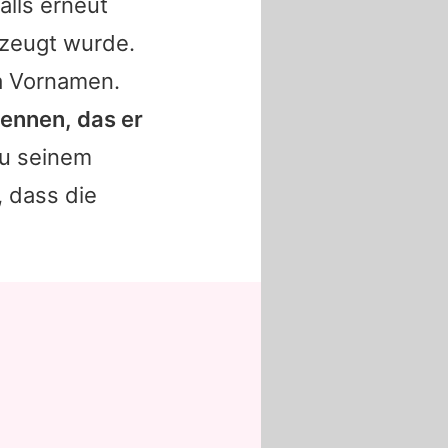
alls erneut
ezeugt wurde.
a Vornamen.
nennen, das er
zu seinem
, dass die
.