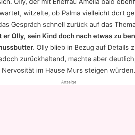
ich.
Olly
, der mit Ehefrau Amelia bald ebenf
rtet, witzelte, ob Palma vielleicht dort g
das Gespräch schnell zurück auf das Them
t er
Olly
, sein Kind doch nach etwas zu be
dnussbutter.
Olly
blieb in Bezug auf Details 
edoch zurückhaltend, machte aber deutlich
 Nervosität im Hause Murs steigen würden
Anzeige