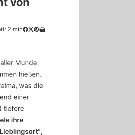
mt von
it:
2
min
 aller Munde,
ommen hießen.
Palma, was die
end einer
 tiefere
ele ihre
Lieblingsort"
,