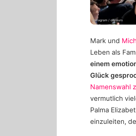
Instagram / ollymurs
Mark
und
Mich
Leben als Fami
einem emotion
Glück gesproch
Namenswahl z
vermutlich vi
Palma Elizabet
einzuleiten, d