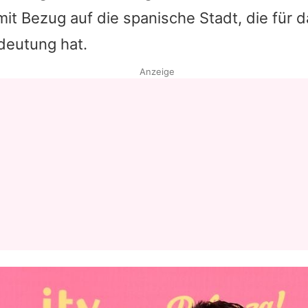
it Bezug auf die spanische Stadt, die für d
Datenschutzerklärung
eutung hat.
Nutzungsbedingungen
Anzeige
Utiq verwalten