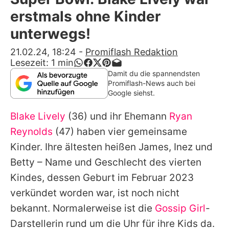
Alle Themen auf Promiflash
erstmals ohne Kinder
Jobs
unterwegs!
App runterladen
21.02.24, 18:24
-
Promiflash Redaktion
Lesezeit:
1
min
Team
Damit du die spannendsten
Promiflash-News auch bei
Redaktionelle Richtlinien
Google siehst.
Blake Lively
(36) und ihr Ehemann
Ryan
Impressum
Reynolds
(47) haben vier gemeinsame
Datenschutzerklärung
Kinder. Ihre ältesten heißen James, Inez und
Nutzungsbedingungen
Betty – Name und Geschlecht des vierten
Kindes, dessen Geburt im Februar 2023
Utiq verwalten
verkündet worden war, ist noch nicht
bekannt. Normalerweise ist die
Gossip Girl
-
Darstellerin rund um die Uhr für ihre Kids da.