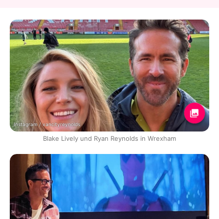
Instagram / vancityreynolds
Blake Lively und Ryan Reynolds in Wrexham