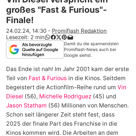
Alle Themen auf Promiflash
großes "Fast & Furious"-
Jobs
Finale!
App runterladen
24.02.24, 14:30
-
Promiflash Redaktion
Lesezeit:
2
min
Team
Damit du die spannendsten
Promiflash-News auch bei
Redaktionelle Richtlinien
Google siehst.
Das Ende ist nah! Im Jahr 2001 kam der erste
Impressum
Teil von
Fast & Furious
in die Kinos. Seitdem
Datenschutzerklärung
begeistert die Actionfilm-Reihe rund um
Vin
Nutzungsbedingungen
Diesel
(56),
Michelle Rodriguez
(45) und
Jason Statham
(56) Millionen von Menschen.
Utiq verwalten
Schon seit längerer Zeit steht fest, dass
2025 der finale Part des Franchise in die
Kinos kommen wird. Die Arbeiten an dem