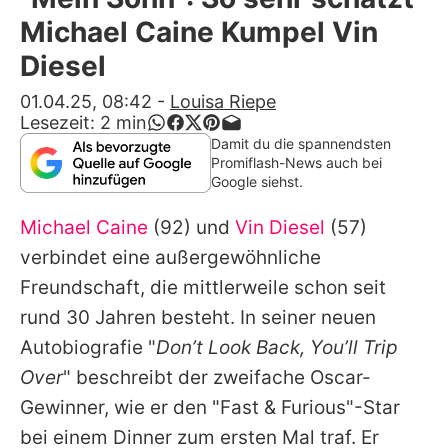
Alle Themen auf Promiflash
Michael Caine Kumpel Vin
Jobs
Diesel
App runterladen
01.04.25, 08:42
-
Louisa Riepe
Lesezeit:
2
min
Team
Damit du die spannendsten
Promiflash-News auch bei
Redaktionelle Richtlinien
Google siehst.
Michael Caine
(92) und
Vin Diesel
(57)
Impressum
verbindet eine außergewöhnliche
Datenschutzerklärung
Freundschaft, die mittlerweile schon seit
Nutzungsbedingungen
rund 30 Jahren besteht. In seiner neuen
Autobiografie "
Don’t Look Back, You’ll Trip
Utiq verwalten
Over
" beschreibt der zweifache Oscar-
Gewinner, wie er den "Fast & Furious"-Star
bei einem Dinner zum ersten Mal traf. Er