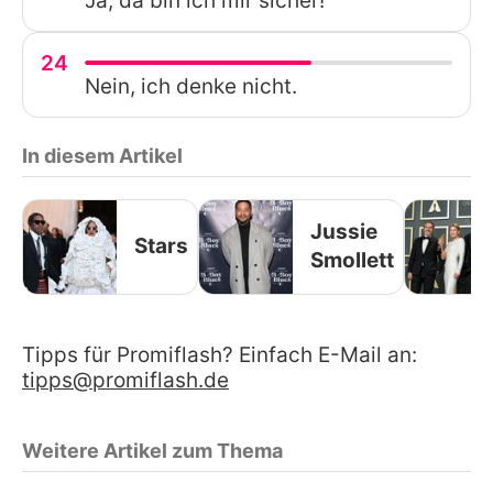
Ja, da bin ich mir sicher!
24
Nein, ich denke nicht.
In diesem Artikel
Jussie
Stars
Smollett
Tipps für Promiflash? Einfach E-Mail an:
tipps@promiflash.de
Weitere Artikel zum Thema