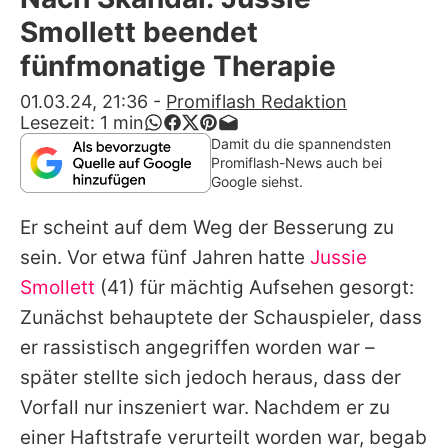
Alle Themen auf Promiflash
Smollett beendet
Jobs
fünfmonatige Therapie
App runterladen
01.03.24, 21:36
-
Promiflash Redaktion
Lesezeit:
1
min
Team
Damit du die spannendsten
Promiflash-News auch bei
Redaktionelle Richtlinien
Google siehst.
Er scheint auf dem Weg der Besserung zu
Impressum
sein. Vor etwa fünf Jahren hatte
Jussie
Datenschutzerklärung
Smollett
(41) für mächtig Aufsehen gesorgt:
Nutzungsbedingungen
Zunächst behauptete der Schauspieler, dass
er rassistisch angegriffen worden war –
Utiq verwalten
später stellte sich jedoch heraus, dass der
Vorfall nur inszeniert war. Nachdem er zu
einer Haftstrafe verurteilt worden war, begab