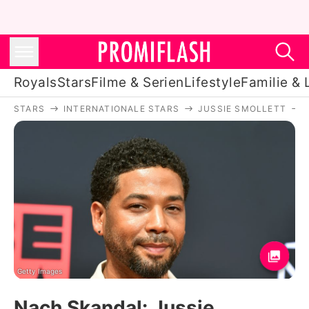
Royals
Stars
Filme & Serien
Lifestyle
Familie & 
STARS
INTERNATIONALE STARS
JUSSIE SMOLLETT
Royals
Stars
Filme & Serien
Lifestyle
Familie & Liebe
Promiflash Exklusiv
Getty Images
Nach Skandal: Jussie