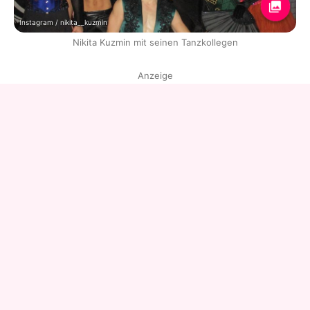
Instagram / nikita__kuzmin
Nikita Kuzmin mit seinen Tanzkollegen
Anzeige