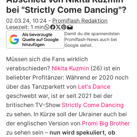
Alle Themen auf Promiflash
bei "Strictly Come Dancing"?
Jobs
02.03.24, 10:24
-
Promiflash Redaktion
Lesezeit:
1
min
App runterladen
Damit du die spannendsten
Promiflash-News auch bei
Team
Google siehst.
Redaktionelle Richtlinien
Müssen sich die Fans wirklich
verabschieden?
Nikita Kuzmin
(26) ist ein
Impressum
beliebter Profitänzer: Während er 2020 noch
Datenschutzerklärung
über das Tanzparkett von
Let's Dance
geschwebt war, ist er seit 2021 bei der
Nutzungsbedingungen
britischen TV-Show
Strictly Come Dancing
Utiq verwalten
zu sehen. In Kürze soll der Ukrainer auch bei
der englischen Version von
Promi Big Brother
zu sehen sein –
nun wird spekuliert, ob