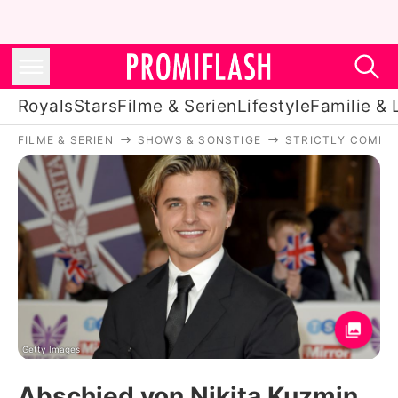
Royals
Stars
Filme & Serien
Lifestyle
Familie & 
FILME & SERIEN
SHOWS & SONSTIGE
STRICTLY COME 
Royals
Stars
Filme & Serien
Lifestyle
Familie & Liebe
Promiflash Exklusiv
Getty Images
Abschied von Nikita Kuzmin