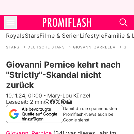
Royals
Stars
Filme & Serien
Lifestyle
Familie & 
STARS
DEUTSCHE STARS
GIOVANNI ZARRELLA
GIOV
Royals
Giovanni Pernice kehrt nach
Stars
"Strictly"-Skandal nicht
Filme & Serien
zurück
Lifestyle
10.11.24, 01:00
-
Mary-Lou Künzel
Lesezeit:
2
min
Familie & Liebe
Damit du die spannendsten
Promiflash-News auch bei
Promiflash Exklusiv
Google siehst.
Giovanni Pernice
(34) war dieses Jahr im