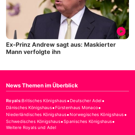
Ex-Prinz Andrew sagt aus: Maskierter
Mann verfolgte ihn
News Themen im Überblick
•
•
Royals
:
Britisches Königshaus
Deutscher Adel
•
•
Dänisches Königshaus
Fürstenhaus Monaco
•
•
Niederländisches Königshaus
Norwegisches Königshaus
•
•
Schwedisches Königshaus
Spanisches Königshaus
Weitere Royals und Adel