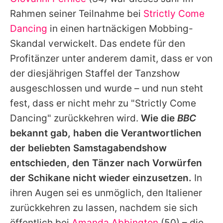
Alle Themen auf Promiflash
Rahmen seiner Teilnahme bei
Strictly Come
Jobs
Dancing
in einen hartnäckigen Mobbing-
Skandal verwickelt. Das endete für den
App runterladen
Profitänzer unter anderem damit, dass er von
Team
der diesjährigen Staffel der Tanzshow
ausgeschlossen und wurde – und nun steht
Redaktionelle Richtlinien
fest, dass er nicht mehr zu "Strictly Come
Impressum
Dancing" zurückkehren wird.
Wie die
BBC
bekannt gab, haben die Verantwortlichen
Datenschutzerklärung
der beliebten Samstagabendshow
Nutzungsbedingungen
entschieden, den Tänzer nach Vorwürfen
Utiq verwalten
der Schikane nicht wieder einzusetzen.
In
ihren Augen sei es unmöglich, den Italiener
zurückkehren zu lassen, nachdem sie sich
öffentlich bei
Amanda Abbington
(50) – die